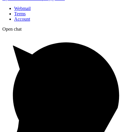
Webmail
Terms
Account
Open chat