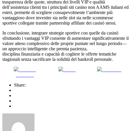
trasparenza delle quote, struttura dei livelli VIP e qualità
dell’assistenza clienti tra i principali siti casino non AAMS italiani ed
esteri, permette di scegliere consapevolmente l’ambiente più
vantaggioso dove investire sia nelle slot sia nelle scommesse
sportive collegate tramite partnership affiliate dei casinò stessi.
In conclusione, integrare strategie sportive con quelle da casinò
sfruttando i vantaggi VIP consente di aumentare significativamente il
valore atteso complessivo delle proprie puntate nel lungo periodo—
un approccio intelligente che premia pazienza,
disciplina finanziaria e capacità di cogliere le offerte tematiche
stagionali senza sacrificare la solidità del bankroll personale.
Share on
Tweet
Follow us
Facebook
Share: