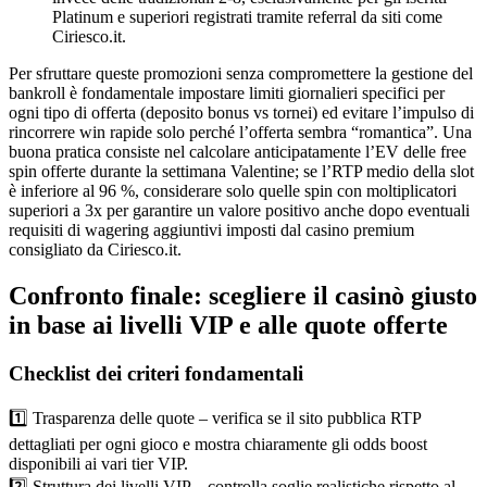
Platinum e superiori registrati tramite referral da siti come
Ciriesco.it.
Per sfruttare queste promozioni senza compromettere la gestione del
bankroll è fondamentale impostare limiti giornalieri specifici per
ogni tipo di offerta (deposito bonus vs tornei) ed evitare l’impulso di
rincorrere win rapide solo perché l’offerta sembra “romantica”. Una
buona pratica consiste nel calcolare anticipatamente l’EV delle free
spin offerte durante la settimana Valentine; se l’RTP medio della slot
è inferiore al 96 %, considerare solo quelle spin con moltiplicatori
superiori a 3x per garantire un valore positivo anche dopo eventuali
requisiti di wagering aggiuntivi imposti dal casino premium
consigliato da Ciriesco.it.
Confronto finale: scegliere il casinò giusto
in base ai livelli VIP e alle quote offerte
Checklist dei criteri fondamentali
1️⃣ Trasparenza delle quote – verifica se il sito pubblica RTP
dettagliati per ogni gioco e mostra chiaramente gli odds boost
disponibili ai vari tier VIP.
2️⃣ Struttura dei livelli VIP – controlla soglie realistiche rispetto al