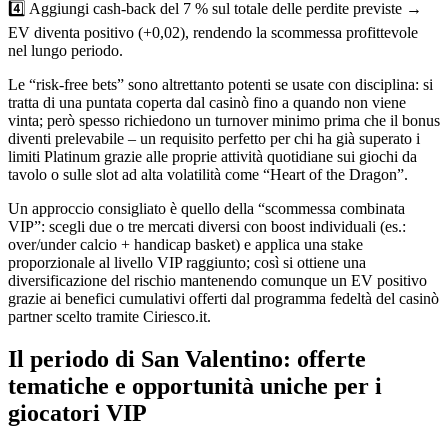
4️⃣ Aggiungi cash‑back del 7 % sul totale delle perdite previste →
EV diventa positivo (+0,02), rendendo la scommessa profittevole
nel lungo periodo.
Le “risk‑free bets” sono altrettanto potenti se usate con disciplina: si
tratta di una puntata coperta dal casinò fino a quando non viene
vinta; però spesso richiedono un turnover minimo prima che il bonus
diventi prelevabile – un requisito perfetto per chi ha già superato i
limiti Platinum grazie alle proprie attività quotidiane sui giochi da
tavolo o sulle slot ad alta volatilità come “Heart of the Dragon”.
Un approccio consigliato è quello della “scommessa combinata
VIP”: scegli due o tre mercati diversi con boost individuali (es.:
over/under calcio + handicap basket) e applica una stake
proporzionale al livello VIP raggiunto; così si ottiene una
diversificazione del rischio mantenendo comunque un EV positivo
grazie ai benefici cumulativi offerti dal programma fedeltà del casinò
partner scelto tramite Ciriesco.it.
Il periodo di San Valentino: offerte
tematiche e opportunità uniche per i
giocatori VIP