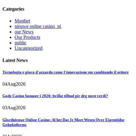
Categories
Mostbet
nieuwe online casino_nl
our News
Our Products
public
Uncategorized
Latest News
Tecnologia e gioco d'azzardo come l'innovazione sta cambiando il settore
04
Aug
2026
Godz Casino bonuser i 2026: hvilke tilbud gir deg mest verdi?
03
Aug
2026
Gloednieuwe Online Casino: Al het Dat Je Moet Weten Over Eigentijdse
Gokplatforms