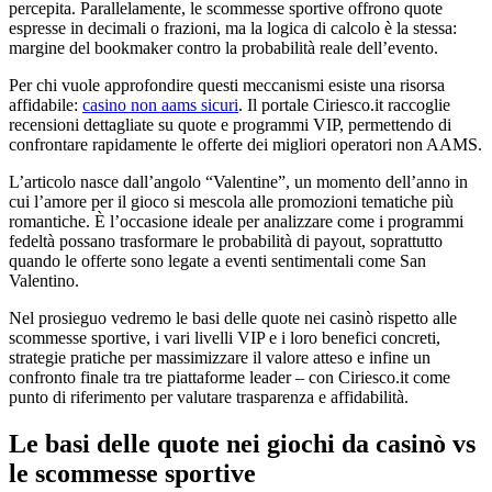
percepita. Parallelamente, le scommesse sportive offrono quote
espresse in decimali o frazioni, ma la logica di calcolo è la stessa:
margine del bookmaker contro la probabilità reale dell’evento.
Per chi vuole approfondire questi meccanismi esiste una risorsa
affidabile:
casino non aams sicuri
. Il portale Ciriesco.it raccoglie
recensioni dettagliate su quote e programmi VIP, permettendo di
confrontare rapidamente le offerte dei migliori operatori non AAMS.
L’articolo nasce dall’angolo “Valentine”, un momento dell’anno in
cui l’amore per il gioco si mescola alle promozioni tematiche più
romantiche. È l’occasione ideale per analizzare come i programmi
fedeltà possano trasformare le probabilità di payout, soprattutto
quando le offerte sono legate a eventi sentimentali come San
Valentino.
Nel prosieguo vedremo le basi delle quote nei casinò rispetto alle
scommesse sportive, i vari livelli VIP e i loro benefici concreti,
strategie pratiche per massimizzare il valore atteso e infine un
confronto finale tra tre piattaforme leader – con Ciriesco.it come
punto di riferimento per valutare trasparenza e affidabilità.
Le basi delle quote nei giochi da casinò vs
le scommesse sportive