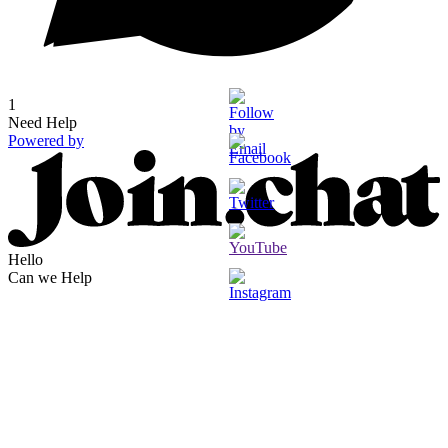
1
Need Help
Powered by
Hello
Can we Help