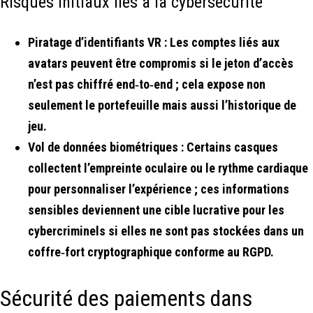
Risques initiaux liés à la cybersécurité
Piratage d’identifiants VR : Les comptes liés aux
avatars peuvent être compromis si le jeton d’accès
n’est pas chiffré end‑to‑end ; cela expose non
seulement le portefeuille mais aussi l’historique de
jeu.
Vol de données biométriques : Certains casques
collectent l’empreinte oculaire ou le rythme cardiaque
pour personnaliser l’expérience ; ces informations
sensibles deviennent une cible lucrative pour les
cybercriminels si elles ne sont pas stockées dans un
coffre‑fort cryptographique conforme au RGPD.
Sécurité des paiements dans