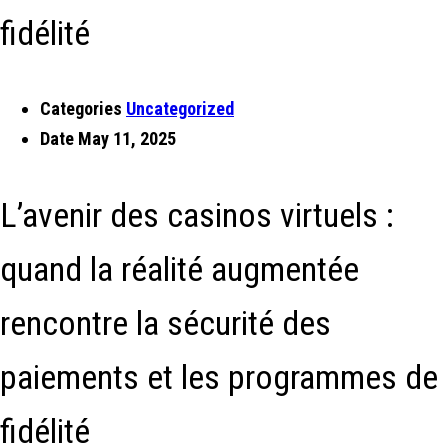
fidélité
Categories
Uncategorized
Date
May 11, 2025
L’avenir des casinos virtuels :
quand la réalité augmentée
rencontre la sécurité des
paiements et les programmes de
fidélité