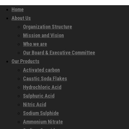
Home
About Us
Organization Structure
Mission and Vision
Who we are
Our Board & Executive Committee
Our Products
Activated carbon
Caustic Soda Flakes
Hydrochloric Acid
Sulphuric Acid
Nitric Acid
Sodium Sulphide
Ammonium Nitrate