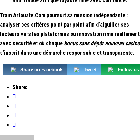
anti‑fraude afin que loyauté rime avec confiance.
Train Artouste.Com poursuit sa mission indépendante :
analyser ces critères point par point afin d’aiguiller ses
lecteurs vers les plateformes où innovation rime réellement
avec sécurité et où chaque
bonus sans dépôt nouveau casino
s’inscrit dans une démarche responsable et transparente.​
Share on Facebook
Tweet
Follow us
Share: