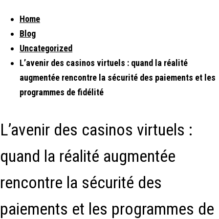
Home
Blog
Uncategorized
L’avenir des casinos virtuels : quand la réalité
augmentée rencontre la sécurité des paiements et les
programmes de fidélité
L’avenir des casinos virtuels :
quand la réalité augmentée
rencontre la sécurité des
paiements et les programmes de