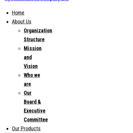
Home
About Us
Organization
Structure
Mission
and
Vision
Who we
are
Our
Board &
Executive
Committee
Our Products