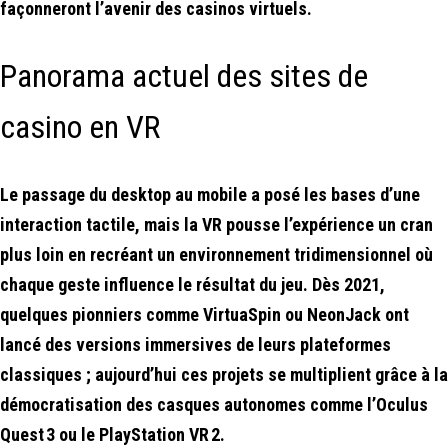
façonneront l’avenir des casinos virtuels.
Panorama actuel des sites de
casino en VR
Le passage du desktop au mobile a posé les bases d’une
interaction tactile, mais la VR pousse l’expérience un cran
plus loin en recréant un environnement tridimensionnel où
chaque geste influence le résultat du jeu. Dès 2021,
quelques pionniers comme VirtuaSpin ou NeonJack ont
lancé des versions immersives de leurs plateformes
classiques ; aujourd’hui ces projets se multiplient grâce à la
démocratisation des casques autonomes comme l’Oculus
Quest 3 ou le PlayStation VR 2.