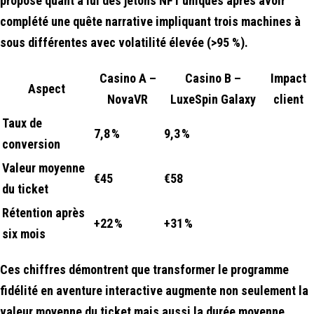
propose quant à lui des jetons NFT uniques après avoir
complété une quête narrative impliquant trois machines à
sous différentes avec volatilité élevée (>95 %).
Casino A –
Casino B –
Impact
Aspect
NovaVR
LuxeSpin Galaxy
client
Taux de
7,8 %
9,3 %
conversion
Valeur moyenne
€45
€58
du ticket
Rétention après
+22 %
+31 %
six mois
Ces chiffres démontrent que transformer le programme
fidélité en aventure interactive augmente non seulement la
valeur moyenne du ticket mais aussi la durée moyenne