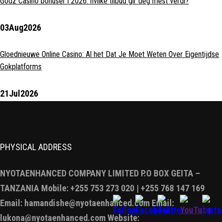
Godz Casino bonuser i 2026: hvilke tilbud gir deg mest verdi?
03
Aug
2026
Gloednieuwe Online Casino: Al het Dat Je Moet Weten Over Eigentijdse
Gokplatforms
21
Jul
2026
PHYSICAL ADDRESS
NYOTAENHANCED COMPANY LIMITED P.O BOX GEITA –
TANZANIA Mobile: +255 753 273 020 | +255 768 147 169
Email: hamandishe@nyotaenhanced.com Email:
lukona@nyotaenhanced.com Website: