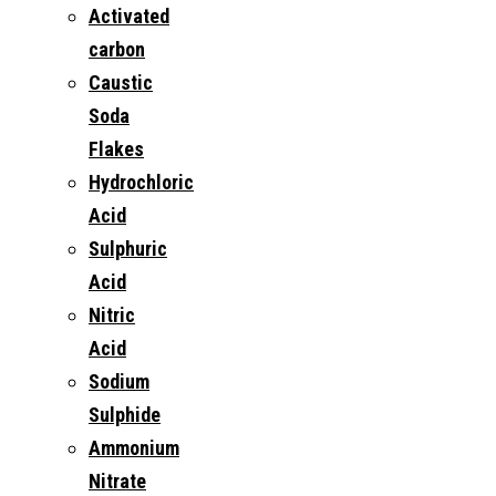
Activated
carbon
Caustic
Soda
Flakes
Hydrochloric
Acid
Sulphuric
Acid
Nitric
Acid
Sodium
Sulphide
Ammonium
Nitrate