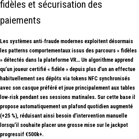
fidèles et sécurisation des
paiements
Les systèmes anti‑fraude modernes exploitent désormais
les patterns comportementaux issus des parcours « fidèles
» détectés dans la plateforme VR… Un algorithme apprend
qu’un joueur certifié « fidèle » depuis plus d’un an effectue
habituellement ses dépôts via tokens NFC synchronisés
avec son casque préféré et joue principalement aux tables
low‑risk pendant ses sessions matinales. Sur cette base il
propose automatiquement un plafond quotidien augmenté
(+25 %), réduisant ainsi besoin d’intervention manuelle
lorsqu’il souhaite placer une grosse mise sur le jackpot
progressif €500k+.