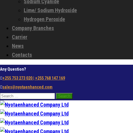
Sodium Cyanide
Lime/ Sodium Hydroxide
Hydrogen Peroxide
Company Branches
Carrier
News
Contacts
Any Question?
+255 753 273 020 | +255 768 147 169
sales@nyotaenhanced.com
Search
for: