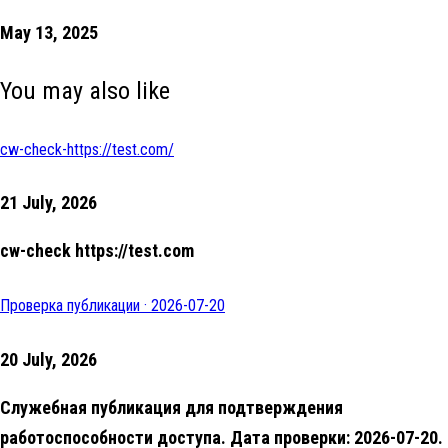
May 13, 2025
You may also like
cw-check-https://test.com/
21 July, 2026
cw-check https://test.com
Проверка публикации · 2026-07-20
20 July, 2026
Служебная публикация для подтверждения
работоспособности доступа. Дата проверки: 2026-07-20.