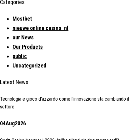
Categories
Mostbet
nieuwe online casino_nl
our News
Our Products
public
Uncategorized
Latest News
Tecnologia e gioco d'azzardo come l'innovazione sta cambiando il
settore
04
Aug
2026