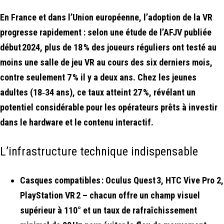
En France et dans l’Union européenne, l’adoption de la VR
progresse rapidement : selon une étude de l’AFJV publiée
début 2024, plus de 18 % des joueurs réguliers ont testé au
moins une salle de jeu VR au cours des six derniers mois,
contre seulement 7 % il y a deux ans. Chez les jeunes
adultes (18‑34 ans), ce taux atteint 27 %, révélant un
potentiel considérable pour les opérateurs prêts à investir
dans le hardware et le contenu interactif.
L’infrastructure technique indispensable
Casques compatibles : Oculus Quest 3, HTC Vive Pro 2,
PlayStation VR 2 – chacun offre un champ visuel
supérieur à 110° et un taux de rafraîchissement