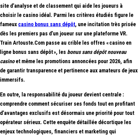
site d’analyse et de classement qui aide les joueurs à
choisir le casino idéal. Parmi les critères étudiés figure le
fameux
casino bonus sans dépôt
, une incitation très prisée
dès les premiers pas d’un joueur sur une plateforme VR.
Train Artouste.Com passe au crible les offres « casino en
ligne bonus sans dépôt », les
bonus sans dépôt nouveau
casino
et même les promotions annoncées pour 2026, afin
de garantir transparence et pertinence aux amateurs de jeux
immersifs.
En outre, la responsabilité du joueur devient centrale :
comprendre comment sécuriser ses fonds tout en profitant
d’avantages exclusifs est désormais une priorité pour tout
opérateur sérieux. Cette enquête détaillée décortique les
enjeux technologiques, financiers et marketing qui