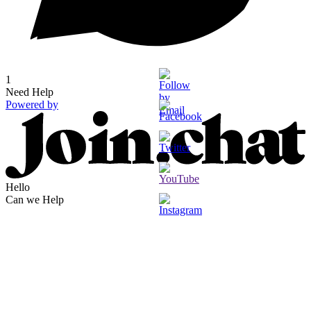
1
Need Help
Powered by
Hello
Can we Help