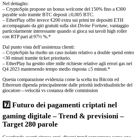
Nel dettaglio:
– CryptoSpin propone un bonus welcome del 150% fino a €300
payable solo tramite BTC deposit ≥0,005 BTC.
– EtherPlay offre invece €200 extra sui primi tre deposit​ti ETH
accompagnato da giri gratuiti sulla slot
Divine Fortune
, vantaggio
particolarmente interessante quando si gioca sui tavoli high roller
con RTP pari al 97½ %.*
Dal punto vista dell’assistenza clienti:
– CryptoSpin ha risolto un caso isolato relativo a double spend entro
<30 minuti tramite ticket prioritario.
– EtherPlay ha gestito oltre mille richieste relative agli errori gas nel
Q4 2023 mantenendo tempo medio risposta ≤5 minuti.*
Questa comparazione evidenzia come la scelta tra Bitcoin ed
Ethereum dipenda principalmente dalle priorità individualistiche del
giocatore—velocità vs costanza delle commission
7️⃣ Futuro dei pagamenti criptati nel
gaming digitale – Trend & previsioni –
Target 280 parole