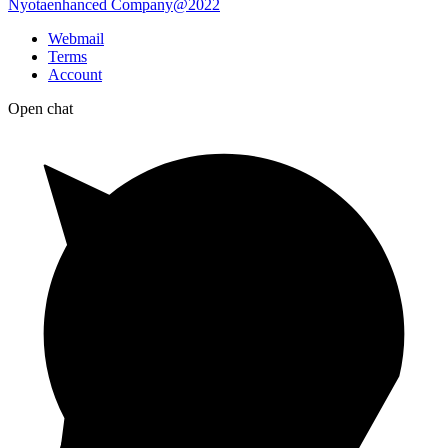
Nyotaenhanced Company@2022
Webmail
Terms
Account
Open chat