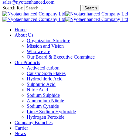
sales@nyotaenhanced.com
Search for:
Home
About Us
Organization Structure
Mission and Vision
Who we are
Our Board & Executive Committee
Our Products
Activated carbon
Caustic Soda Flakes
Hydrochloric Acid
Sulphuric Acid
Nitric Acid
Sodium Sulphide
Ammonium Nitrate
Sodium Cyanide
Lime/ Sodium Hydroxide
Hydrogen Peroxide
Company Branches
Carrier
News