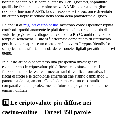
bonifici bancari o alle carte di credito. Per i giocatori, soprattutto
quelli che frequentano i casino senza AAMS o cercano migliori
casino online non AAMS, la sicurezza delle transazioni è diventata
un criterio imprescindibile nella scelta della piattaforma di gioco.
Le analisi di
migliori casinò online
mostrano come Operationsophia
confronta quotidianamente le piattaforme più sicure dal punto di
vista dei pagamenti crittografici, valutando KYC, audit on‑chain e
tempi di settlement. Il sito si è affermato come punto di riferimento
per chi vuole capire se un operatore è davvero “crypto‑friendly” o
semplicemente sfrutta la moda delle monete digitali per attirare nuovi
utenti.
In questo articolo adotteremo una prospettiva investigativa:
esamineremo le criptovalute più diffuse nei casino‑online, il
funzionamento dei wallet, i meccanismi di verifica normativa, i
rischi di frode e le tecnologie emergenti che stanno cambiando il
panorama dei pagamenti. Concluderemo con un caso studio
comparativo e una proiezione sul futuro dei pagamenti crittati nel
gaming digitale.
1️⃣ Le criptovalute più diffuse nei
casino‑online – Target 350 parole