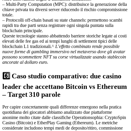
– Multi‑Party Computation (MPC): distribuisce la generazione della
chiave privata tra diversi server riducendo il rischio compromissione
totale.
– Protocolli off‑chain basati su state channels: permettono scambi
rapidi tra due parti senza registrare ogni singola puntata sulla
blockchain principale.
Queste tecnologie stanno abbattendo barriere storiche legate ai costi
elevati delle fee gas ed ai tempi lunghi di settlement tipici delle
blockchain L1 tradizionali.^
L’effetto combinato rende possibile
nuove forme di gambling immersivo nel metaverso dove gli avatar
possono scommettere NFT su corse virtualizzate usando stablecoin
ancorate al dollaro euro.
6️⃣ Caso studio comparativo: due casino
leader che accettano Bitcoin vs Ethereum
– Target 310 parole
Per capire concretamente quali differenze emergono nella pratica
quotidiana dei giocatori abbiamo analizzato due piattaforme
anonime molto citate dalle classifiche Operationsophia: CryptoSpin
Casino (Bitcoin) e EtherPlay Gaming (Ethereum). Le metriche
considerate includono tempi medi de deposito/ritiro, commissione