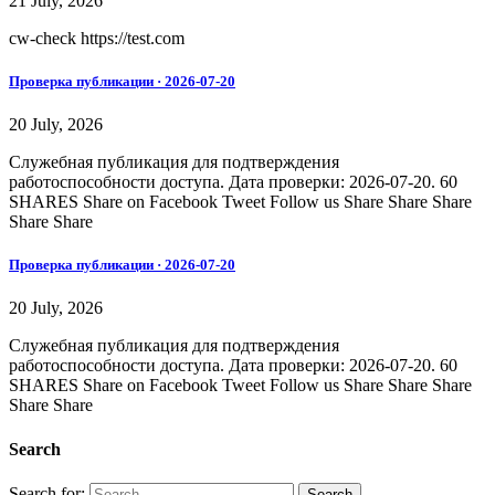
21 July, 2026
cw-check https://test.com
Проверка публикации · 2026-07-20
20 July, 2026
Служебная публикация для подтверждения
работоспособности доступа. Дата проверки: 2026-07-20. 60
SHARES Share on Facebook Tweet Follow us Share Share Share
Share Share
Проверка публикации · 2026-07-20
20 July, 2026
Служебная публикация для подтверждения
работоспособности доступа. Дата проверки: 2026-07-20. 60
SHARES Share on Facebook Tweet Follow us Share Share Share
Share Share
Search
Search for: