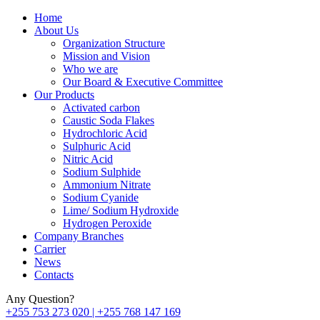
Home
About Us
Organization Structure
Mission and Vision
Who we are
Our Board & Executive Committee
Our Products
Activated carbon
Caustic Soda Flakes
Hydrochloric Acid
Sulphuric Acid
Nitric Acid
Sodium Sulphide
Ammonium Nitrate
Sodium Cyanide
Lime/ Sodium Hydroxide
Hydrogen Peroxide
Company Branches
Carrier
News
Contacts
Any Question?
+255 753 273 020 | +255 768 147 169