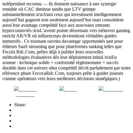
indépendant reconnu — ils donnent naissance à une synergie
rentable où CAC diminue tandis que LTV grimpe
substantiellement.\n\nAinsi ceux qui investissent intelligemment
aujourd’hui gagnent non seulement aujourd’hui mais consolident
aussi leur avantage compétitif face aux nouveaux entrants
hyperconnectés.\n\nL’avenir pointe désormais vers métavers gaming
enrichi AR/VR où influenceurs deviendront véritables guides
immersifs . Ce tournant ouvrira davantage opportunités tant pour
éditeurs SaaS streaming que pour plateformes ranking telles que
Fecofa Rdc.Com, prêtes déjà à publier leurs nouvelles
méthodologies évaluatives dès leur déploiement initial.\n\nEn
somme : technique solide + conformité règlementaire = succès
durable dans cet univers ultra compétitif décrit parfaitement par notre
référence phare FecovaRdc.Com, toujours prête à guider joueurs
comme opérateurs vers leurs meilleures décisions stratégiques.)
Share on
Tweet
Follow us
Facebook
Share: