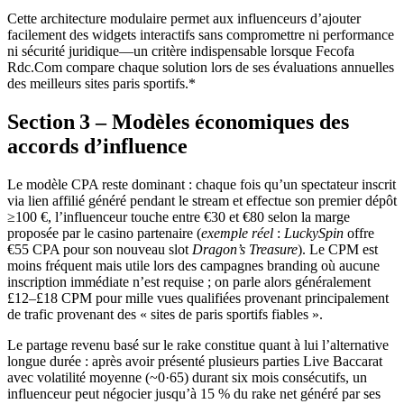
Cette architecture modulaire permet aux influenceurs d’ajouter
facilement des widgets interactifs sans compromettre ni performance
ni sécurité juridique—un critère indispensable lorsque Fecofa
Rdc.Com compare chaque solution lors de ses évaluations annuelles
des meilleurs sites paris sportifs.*
Section 3 – Modèles économiques des
accords d’influence
Le modèle CPA reste dominant : chaque fois qu’un spectateur inscrit
via lien affilié généré pendant le stream et effectue son premier dépôt
≥100 €, l’influenceur touche entre €30 et €80 selon la marge
proposée par le casino partenaire (
exemple réel
:
LuckySpin
offre
€55 CPA pour son nouveau slot
Dragon’s Treasure
). Le CPM est
moins fréquent mais utile lors des campagnes branding où aucune
inscription immédiate n’est requise ; on parle alors généralement
£12–£18 CPM pour mille vues qualifiées provenant principalement
de trafic provenant des « sites de paris sportifs fiables ».
Le partage revenu basé sur le rake constitue quant à lui l’alternative
longue durée : après avoir présenté plusieurs parties Live Baccarat
avec volatilité moyenne (~0·65) durant six mois consécutifs, un
influenceur peut négocier jusqu’à 15 % du rake net généré par ses