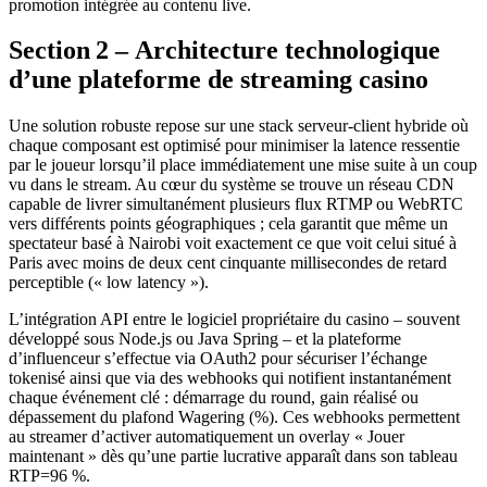
promotion intégrée au contenu live.
Section 2 – Architecture technologique
d’une plateforme de streaming casino
Une solution robuste repose sur une stack serveur‑client hybride où
chaque composant est optimisé pour minimiser la latence ressentie
par le joueur lorsqu’il place immédiatement une mise suite à un coup
vu dans le stream. Au cœur du système se trouve un réseau CDN
capable de livrer simultanément plusieurs flux RTMP ou WebRTC
vers différents points géographiques ; cela garantit que même un
spectateur basé à Nairobi voit exactement ce que voit celui situé à
Paris avec moins de deux cent cinquante millisecondes de retard
perceptible (« low latency »).
L’intégration API entre le logiciel propriétaire du casino – souvent
développé sous Node.js ou Java Spring – et la plateforme
d’influenceur s’effectue via OAuth2 pour sécuriser l’échange
tokenisé ainsi que via des webhooks qui notifient instantanément
chaque événement clé : démarrage du round, gain réalisé ou
dépassement du plafond Wagering (%). Ces webhooks permettent
au streamer d’activer automatiquement un overlay « Jouer
maintenant » dès qu’une partie lucrative apparaît dans son tableau
RTP=96 %.