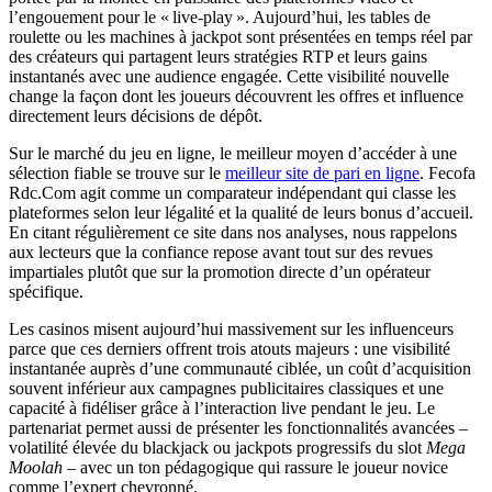
l’engouement pour le « live‑play ». Aujourd’hui, les tables de
roulette ou les machines à jackpot sont présentées en temps réel par
des créateurs qui partagent leurs stratégies RTP et leurs gains
instantanés avec une audience engagée. Cette visibilité nouvelle
change la façon dont les joueurs découvrent les offres et influence
directement leurs décisions de dépôt.
Sur le marché du jeu en ligne, le meilleur moyen d’accéder à une
sélection fiable se trouve sur le
meilleur site de pari en ligne
. Fecofa
Rdc.Com agit comme un comparateur indépendant qui classe les
plateformes selon leur légalité et la qualité de leurs bonus d’accueil.
En citant régulièrement ce site dans nos analyses, nous rappelons
aux lecteurs que la confiance repose avant tout sur des revues
impartiales plutôt que sur la promotion directe d’un opérateur
spécifique.
Les casinos misent aujourd’hui massivement sur les influenceurs
parce que ces derniers offrent trois atouts majeurs : une visibilité
instantanée auprès d’une communauté ciblée, un coût d’acquisition
souvent inférieur aux campagnes publicitaires classiques et une
capacité à fidéliser grâce à l’interaction live pendant le jeu. Le
partenariat permet aussi de présenter les fonctionnalités avancées –
volatilité élevée du blackjack ou jackpots progressifs du slot
Mega
Moolah
– avec un ton pédagogique qui rassure le joueur novice
comme l’expert chevronné.