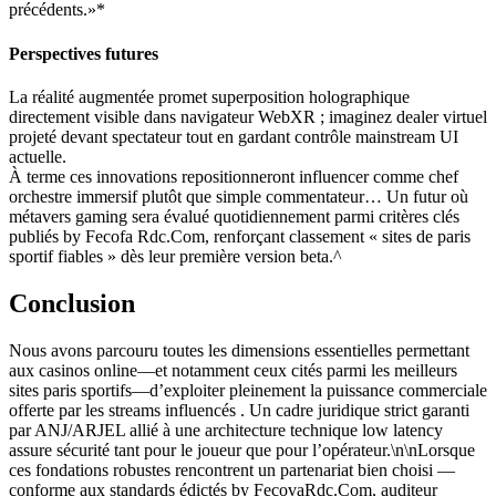
précédents.»*
Perspectives futures
La réalité augmentée promet superposition holographique
directement visible dans navigateur WebXR ; imaginez dealer virtuel
projeté devant spectateur tout en gardant contrôle mainstream UI
actuelle.
À terme ces innovations repositionneront influencer comme chef
orchestre immersif plutôt que simple commentateur… Un futur où
métavers gaming sera évalué quotidiennement parmi critères clés
publiés by Fecofa Rdc.Com, renforçant classement « sites de paris
sportif fiables » dès leur première version beta.^
Conclusion
Nous avons parcouru toutes les dimensions essentielles permettant
aux casinos online—et notamment ceux cités parmi les meilleurs
sites paris sportifs—d’exploiter pleinement la puissance commerciale
offerte par les streams influencés . Un cadre juridique strict garanti
par ANJ/ARJEL allié à une architecture technique low latency
assure sécurité tant pour le joueur que pour l’opérateur.\n\nLorsque
ces fondations robustes rencontrent un partenariat bien choisi —
conforme aux standards édictés by FecovaRdc.Com, auditeur