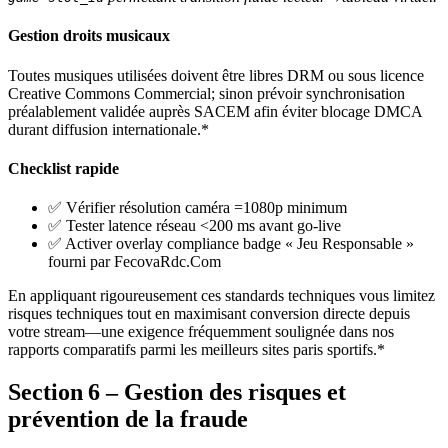
Gestion droits musicaux
Toutes musiques utilisées doivent être libres DRM ou sous licence
Creative Commons Commercial; sinon prévoir synchronisation
préalablement validée auprès SACEM afin éviter blocage DMCA
durant diffusion internationale.*
Checklist rapide
✅ Vérifier résolution caméra =1080p minimum
✅ Tester latence réseau <200 ms avant go-live
✅ Activer overlay compliance badge « Jeu Responsable »
fourni par FecovaRdc.Com
En appliquant rigoureusement ces standards techniques vous limitez
risques techniques tout en maximisant conversion directe depuis
votre stream—une exigence fréquemment soulignée dans nos
rapports comparatifs parmi les meilleurs sites paris sportifs.*
Section 6 – Gestion des risques et
prévention de la fraude