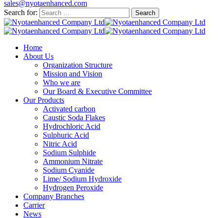
sales@nyotaenhanced.com
Search for:
Home
About Us
Organization Structure
Mission and Vision
Who we are
Our Board & Executive Committee
Our Products
Activated carbon
Caustic Soda Flakes
Hydrochloric Acid
Sulphuric Acid
Nitric Acid
Sodium Sulphide
Ammonium Nitrate
Sodium Cyanide
Lime/ Sodium Hydroxide
Hydrogen Peroxide
Company Branches
Carrier
News