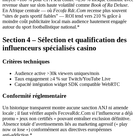
revenue share sur slots haute volatilité comme
Book of Ra Deluxe
.
En Afrique centrale — où
Fecofa Rdc.Com
recense plus souvent
“sites de paris sportif fiables” — ROI tend vers 210 % grâce à
moindre coût publicitaire local mais audience hautement engagée
autour du sport footballistique national.*
Section 4 – Sélection et qualification des
influenceurs spécialisés casino
Critères techniques
Audience active >30k viewers uniques/mois
Taux engagement ≥4 % sur Twitch/YouTube Live
Capacité intégration widget SDK compatible WebRTC
Conformité réglementaire
Un historique transparent montre aucune sanction ANJ ni amende
locale ; il faut vérifier auprès FecovaRdc.Com si l’influenceur a déjà
promu « jeux non certifiés » pouvant entraîner exclusion définitive.​
Absence totale d’avertissements liés au marketing agressif (« play
now or lose ») conformément aux directives européennes
anti‑addiction.*