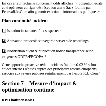
En cas erreur factuelle concernant odds affichés → obligation écrite
côté opérateur corriger dès réception alerte SaaS fournie par
FecovaRdc.Com afin garantir exactitude informations publiques.*
Plan continuité incident
1️⃣ Isolation instantanée flux suspecteur
2️⃣ Activation protocole sauvegarde server side recordings
3️⃣ Notification client & publication notice transparence selon
exigences GDPR/FECOPA.*
Cette approche proactive réduit incidents fraude <0·02 % selon
études internes réalisés auprès des principaux acteurs européens
associés aux revues publiées régulièrement par Fecofa Rdc.Com.^
Section 7 – Mesure d’impact &
optimisation continue
KPIs indispensables