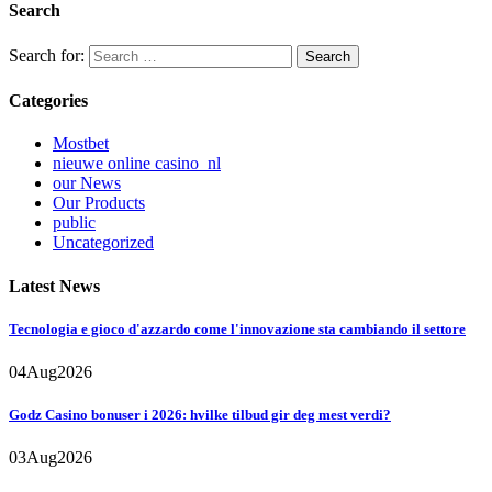
Search
Search for:
Categories
Mostbet
nieuwe online casino_nl
our News
Our Products
public
Uncategorized
Latest News
Tecnologia e gioco d'azzardo come l'innovazione sta cambiando il settore
04
Aug
2026
Godz Casino bonuser i 2026: hvilke tilbud gir deg mest verdi?
03
Aug
2026