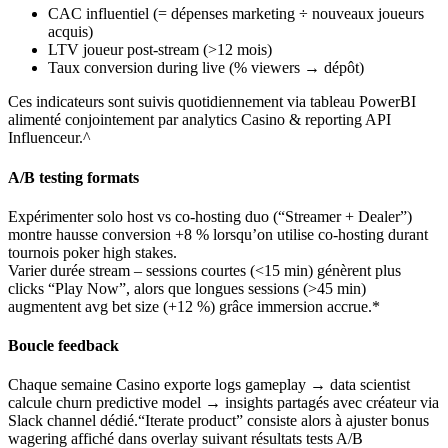
CAC influentiel (= dépenses marketing ÷ nouveaux joueurs
acquis)
LTV joueur post‐stream (>12 mois)
Taux conversion during live (% viewers → dépôt)
Ces indicateurs sont suivis quotidiennement via tableau PowerBI
alimenté conjointement par analytics Casino & reporting API
Influenceur.^
A/B testing formats
Expérimenter solo host vs co‑hosting duo (“Streamer + Dealer”)
montre hausse conversion +8 % lorsqu’on utilise co‑hosting durant
tournois poker high stakes.
Varier durée stream – sessions courtes (<15 min) génèrent plus
clicks “Play Now”, alors que longues sessions (>45 min)
augmentent avg bet size (+12 %) grâce immersion accrue.*
Boucle feedback
Chaque semaine Casino exporte logs gameplay → data scientist
calcule churn predictive model → insights partagés avec créateur via
Slack channel dédié.“Iterate product” consiste alors à ajuster bonus
wagering affiché dans overlay suivant résultats tests A/B