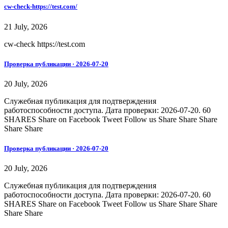
cw-check-https://test.com/
21 July, 2026
cw-check https://test.com
Проверка публикации · 2026-07-20
20 July, 2026
Служебная публикация для подтверждения
работоспособности доступа. Дата проверки: 2026-07-20. 60
SHARES Share on Facebook Tweet Follow us Share Share Share
Share Share
Проверка публикации · 2026-07-20
20 July, 2026
Служебная публикация для подтверждения
работоспособности доступа. Дата проверки: 2026-07-20. 60
SHARES Share on Facebook Tweet Follow us Share Share Share
Share Share