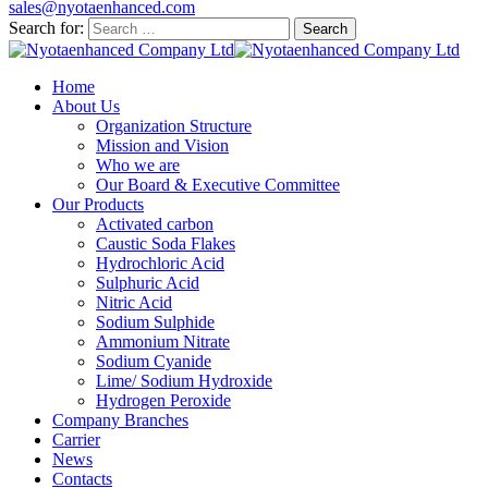
sales@nyotaenhanced.com
Search for:
Home
About Us
Organization Structure
Mission and Vision
Who we are
Our Board & Executive Committee
Our Products
Activated carbon
Caustic Soda Flakes
Hydrochloric Acid
Sulphuric Acid
Nitric Acid
Sodium Sulphide
Ammonium Nitrate
Sodium Cyanide
Lime/ Sodium Hydroxide
Hydrogen Peroxide
Company Branches
Carrier
News
Contacts