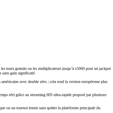
 les tours gratuits ou les multiplicateurs jusqu’à x5000 pour un jackpot
sans gain significatif.
 américaine avec double zéro ; cela rend la version européenne plus
n temps réel grâce au streaming HD ultra‑rapide proposé par plusieurs
que ou un tournoi tennis sans quitter la plateforme principale du