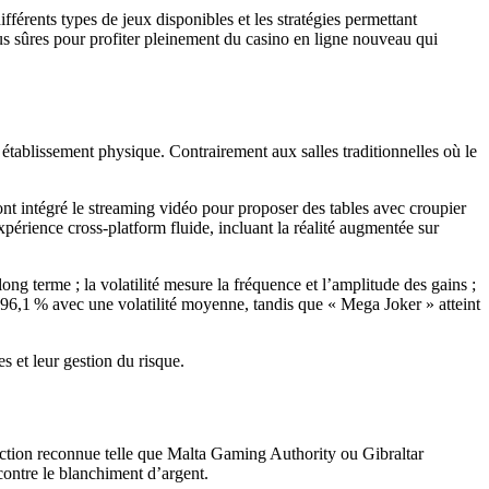
différents types de jeux disponibles et les stratégies permettant
us sûres pour profiter pleinement du casino en ligne nouveau qui
établissement physique. Contrairement aux salles traditionnelles où le
.
ont intégré le streaming vidéo pour proposer des tables avec croupier
érience cross‑platform fluide, incluant la réalité augmentée sur
ng terme ; la volatilité mesure la fréquence et l’amplitude des gains ;
96,1 % avec une volatilité moyenne, tandis que « Mega Joker » atteint
 et leur gestion du risque.
idiction reconnue telle que Malta Gaming Authority ou Gibraltar
contre le blanchiment d’argent.