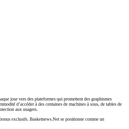
haque jour vers des plateformes qui promettent des graphismes
commodité d’accéder à des centaines de machines à sous, de tables de
rotection aux usagers.
s bonus exclusifs. Basketnews.Net se positionne comme un