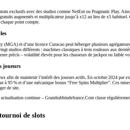
ontrats exclusifs avec des studios comme NetEnt ou Pragmatic Play. Ain
ratuits augmentés et multiplicateur jusqu’à x12 au lieu de x5 habituel.
ù chaque point compte.
les
y (MGA) et d’une licence Curacao peut héberger plusieurs agrégateurs 
vingt studios différents : machines classiques à trois rouleaux aux dern
nre précis – volatilité élevée pour les chasseurs de jackpot ou faible vol
s joueurs
ux afin de maintenir l’intérêt des joueurs actifs. En octobre 2024 par e
ur à 95 % et d’une mécanique bonus “Free Spins Multiplier”. Ces mises 
er de site.
s et actualisation continue – Grandrabbindefrance.Com classe régulièreme
tournoi de slots