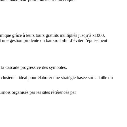
omique grâce à leurs tours gratuits multipliés jusqu’à x1000.
t une gestion prudente du bankroll afin d’éviter l’épuisement
la cascade progressive des symboles.
sters – idéal pour élaborer une stratégie basée sur la taille du
rnois organisés par les sites référencés par