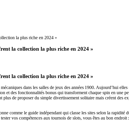
llection la plus riche en 2024 »
ent la collection la plus riche en 2024 »
ent la collection la plus riche en 2024 »
mécaniques dans les salles de jeux des années 1900. Aujourd’hui elles 
ion et des fonctionnalités bonus qui transforment chaque spin en une pe
 plus de proposer du simple divertissement solitaire mais créent des ex
e comme le guide indépendant qui classe les sites selon la rapidité du r
 tester vos compétences aux tournois de slots, vous êtes au bon endroit : 