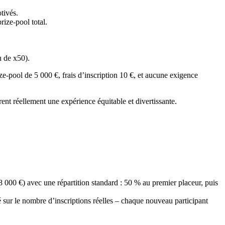
tivés.
rize‑pool total.
u de x50).
ize‑pool de 5 000 €, frais d’inscription 10 €, et aucune exigence
rent réellement une expérience équitable et divertissante.
 8 000 €) avec une répartition standard : 50 % au premier placeur, puis
sur le nombre d’inscriptions réelles – chaque nouveau participant