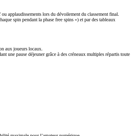
f ou applaudissements lors du dévoilement du classement final.
haque spin pendant la phase free spins ») et par des tableaux
ion aux joueurs locaux.
dant une pause déjeuner grâce à des créneaux multiples répartis toute
xibilité maximale pour l’amateur numérique.