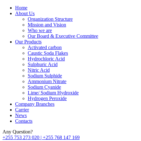
Home
About Us
Organization Structure
Mission and Vision
Who we are
Our Board & Executive Committee
Our Products
Activated carbon
Caustic Soda Flakes
Hydrochloric Acid
Sulphuric Acid
Nitric Acid
Sodium Sulphide
Ammonium Nitrate
Sodium Cyanide
Lime/ Sodium Hydroxide
Hydrogen Peroxide
Company Branches
Carrier
News
Contacts
Any Question?
+255 753 273 020 | +255 768 147 169