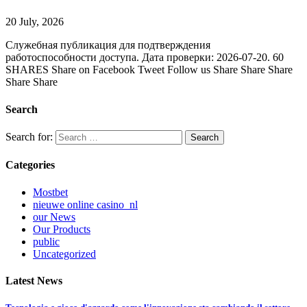
20 July, 2026
Служебная публикация для подтверждения
работоспособности доступа. Дата проверки: 2026-07-20. 60
SHARES Share on Facebook Tweet Follow us Share Share Share
Share Share
Search
Search for:
Categories
Mostbet
nieuwe online casino_nl
our News
Our Products
public
Uncategorized
Latest News