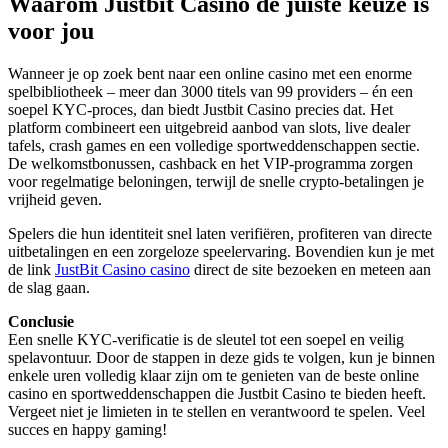
Waarom Justbit Casino de juiste keuze is
voor jou
Wanneer je op zoek bent naar een online casino met een enorme
spelbibliotheek – meer dan 3000 titels van 99 providers – én een
soepel KYC‑proces, dan biedt Justbit Casino precies dat. Het
platform combineert een uitgebreid aanbod van slots, live dealer
tafels, crash games en een volledige sportweddenschappen sectie.
De welkomstbonussen, cashback en het VIP‑programma zorgen
voor regelmatige beloningen, terwijl de snelle crypto‑betalingen je
vrijheid geven.
Spelers die hun identiteit snel laten verifiëren, profiteren van directe
uitbetalingen en een zorgeloze speelervaring. Bovendien kun je met
de link
JustBit Casino casino
direct de site bezoeken en meteen aan
de slag gaan.
Conclusie
Een snelle KYC‑verificatie is de sleutel tot een soepel en veilig
spelavontuur. Door de stappen in deze gids te volgen, kun je binnen
enkele uren volledig klaar zijn om te genieten van de beste online
casino en sportweddenschappen die Justbit Casino te bieden heeft.
Vergeet niet je limieten in te stellen en verantwoord te spelen. Veel
succes en happy gaming!