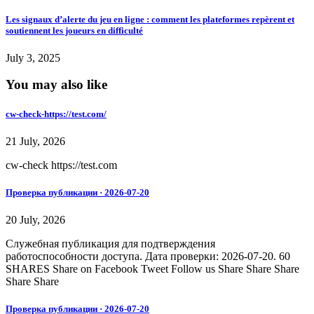
Les signaux d’alerte du jeu en ligne : comment les plateformes repèrent et
soutiennent les joueurs en difficulté
July 3, 2025
You may also like
cw-check-https://test.com/
21 July, 2026
cw-check https://test.com
Проверка публикации · 2026-07-20
20 July, 2026
Служебная публикация для подтверждения
работоспособности доступа. Дата проверки: 2026-07-20. 60
SHARES Share on Facebook Tweet Follow us Share Share Share
Share Share
Проверка публикации · 2026-07-20