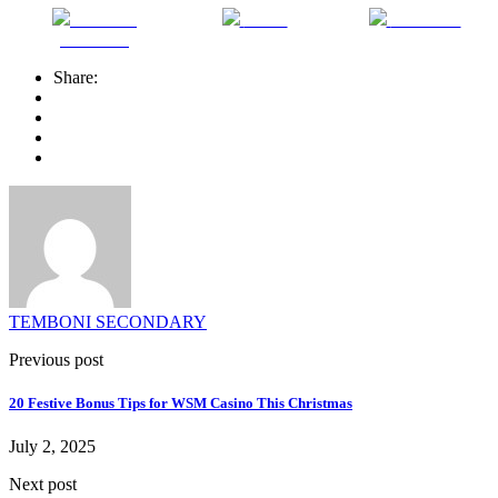
Share on
Tweet
Follow us
Facebook
Share:
TEMBONI SECONDARY
Previous post
20 Festive Bonus Tips for WSM Casino This Christmas
July 2, 2025
Next post