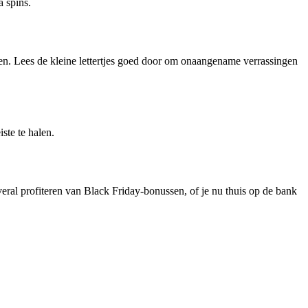
a spins.
ten. Lees de kleine lettertjes goed door om onaangename verrassingen
ste te halen.
ral profiteren van Black Friday‑bonussen, of je nu thuis op de bank