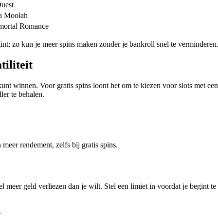
Quest
a Moolah
mmortal Romance
gint; zo kun je meer spins maken zonder je bankroll snel te verminderen
iliteit
 kunt winnen. Voor gratis spins loont het om te kiezen voor slots met e
ler te behalen.
eer rendement, zelfs bij gratis spins.
l meer geld verliezen dan je wilt. Stel een limiet in voordat je begint te
.