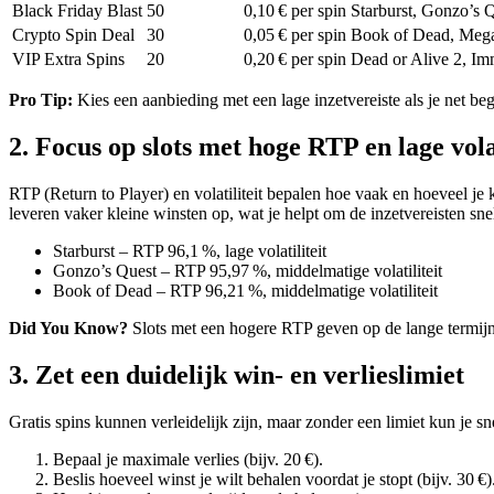
Black Friday Blast
50
0,10 € per spin
Starburst, Gonzo’s 
Crypto Spin Deal
30
0,05 € per spin
Book of Dead, Meg
VIP Extra Spins
20
0,20 € per spin
Dead or Alive 2, I
Pro Tip:
Kies een aanbieding met een lage inzetvereiste als je net be
2. Focus op slots met hoge RTP en lage volat
RTP (Return to Player) en volatiliteit bepalen hoe vaak en hoeveel je
leveren vaker kleine winsten op, wat je helpt om de inzetvereisten snel
Starburst – RTP 96,1 %, lage volatiliteit
Gonzo’s Quest – RTP 95,97 %, middelmatige volatiliteit
Book of Dead – RTP 96,21 %, middelmatige volatiliteit
Did You Know?
Slots met een hogere RTP geven op de lange termijn m
3. Zet een duidelijk win‑ en verlieslimiet
Gratis spins kunnen verleidelijk zijn, maar zonder een limiet kun je sne
Bepaal je maximale verlies (bijv. 20 €).
Beslis hoeveel winst je wilt behalen voordat je stopt (bijv. 30 €)