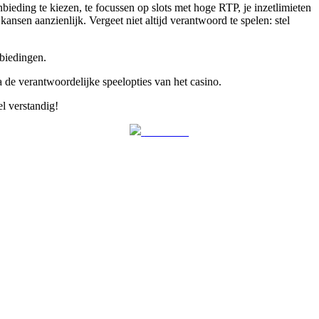
ieding te kiezen, te focussen op slots met hoge RTP, je inzetlimieten
ansen aanzienlijk. Vergeet niet altijd verantwoord te spelen: stel
biedingen.
a de verantwoordelijke speelopties van het casino.
l verstandig!
Follow us