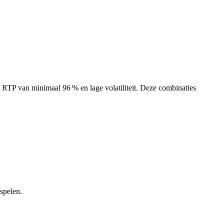
.
en RTP van minimaal 96 % en lage volatiliteit. Deze combinaties
 spelen.