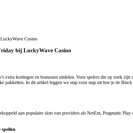
bij LuckyWave Casino
k Friday bij LuckyWave Casino
’s extra kortingen en bonussen uitdelen. Voor spelers die op zoek zij
pakketten. In dit artikel leggen we stap voor stap uit hoe je de Black
ekoppeld aan populaire slots van providers als NetEnt, Pragmatic Play 
 spellen