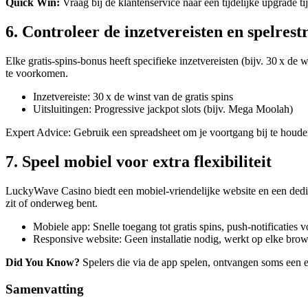
Quick Win:
Vraag bij de klantenservice naar een tijdelijke upgrade t
6. Controleer de inzetvereisten en spelrestr
Elke gratis‑spins‑bonus heeft specifieke inzetvereisten (bijv. 30 x 
te voorkomen.
Inzetvereiste: 30 x de winst van de gratis spins
Uitsluitingen: Progressive jackpot slots (bijv. Mega Moolah)
Expert Advice: Gebruik een spreadsheet om je voortgang bij te houden;
7. Speel mobiel voor extra flexibiliteit
LuckyWave Casino biedt een mobiel‑vriendelijke website en een dedic
zit of onderweg bent.
Mobiele app: Snelle toegang tot gratis spins, push‑notificaties
Responsive website: Geen installatie nodig, werkt op elke brow
Did You Know?
Spelers die via de app spelen, ontvangen soms een ext
Samenvatting