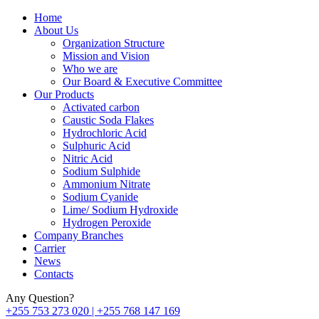
Home
About Us
Organization Structure
Mission and Vision
Who we are
Our Board & Executive Committee
Our Products
Activated carbon
Caustic Soda Flakes
Hydrochloric Acid
Sulphuric Acid
Nitric Acid
Sodium Sulphide
Ammonium Nitrate
Sodium Cyanide
Lime/ Sodium Hydroxide
Hydrogen Peroxide
Company Branches
Carrier
News
Contacts
Any Question?
+255 753 273 020 | +255 768 147 169