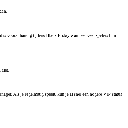
den.
 is vooral handig tijdens Black Friday wanneer veel spelers hun
 ziet.
ger. Als je regelmatig speelt, kun je al snel een hogere VIP‑status