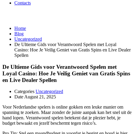
Contacts
Uncategorized
Home
Blog
Uncategorized
De Ultieme Gids voor Verantwoord Spelen met Loyal
Casino: Hoe Je Veilig Geniet van Gratis Spins en Live Dealer
Spellen
De Ultieme Gids voor Verantwoord Spelen met
Loyal Casino: Hoe Je Veilig Geniet van Gratis Spins
en Live Dealer Spellen
Categories
Uncategorized
Date
August 21, 2025
Voor Nederlandse spelers is online gokken een leuke manier om
spanning te zoeken. Maar zonder de juiste aanpak kan het snel uit de
hand lopen. Verantwoord spelen betekent dat je plezier hebt, je
budget bewaakt en jezelf beschermt tegen risico’s.
Pro Tip: Stel een maandbudget in voordat je begint en houd je hier