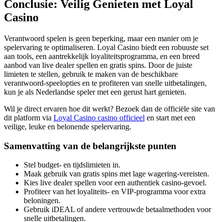
Conclusie: Veilig Genieten met Loyal
Casino
Verantwoord spelen is geen beperking, maar een manier om je
spelervaring te optimaliseren. Loyal Casino biedt een robuuste set
aan tools, een aantrekkelijk loyaliteitsprogramma, en een breed
aanbod van live dealer spellen en gratis spins. Door de juiste
limieten te stellen, gebruik te maken van de beschikbare
verantwoord‑speelopties en te profiteren van snelle uitbetalingen,
kun je als Nederlandse speler met een gerust hart genieten.
Wil je direct ervaren hoe dit werkt? Bezoek dan de officiële site van
dit platform via
Loyal Casino casino officieel
en start met een
veilige, leuke en belonende spelervaring.
Samenvatting van de belangrijkste punten
Stel budget‑ en tijdslimieten in.
Maak gebruik van gratis spins met lage wagering‑vereisten.
Kies live dealer spellen voor een authentiek casino‑gevoel.
Profiteer van het loyaliteits‑ en VIP‑programma voor extra
beloningen.
Gebruik iDEAL of andere vertrouwde betaalmethoden voor
snelle uitbetalingen.