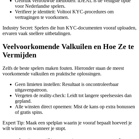
Gebruik vertrouwde methoden: iDEAL is de veiligste optie
voor Nederlandse spelers.
Verifieer je identiteit: Voltooi KYC‑procedures om
vertragingen te voorkomen.
Industry Secret: Spelers die hun KYC‑documenten vooraf uploaden,
ervaren vaak snellere uitbetalingen.
Veelvoorkomende Valkuilen en Hoe Ze te
Vermijden
Zelfs de beste spelers maken fouten. Hieronder staan de meest
voorkomende valkuilen en praktische oplossingen.
Geen limieten instellen: Resultaat is oncontroleerbaar
uitgavenpatroon.
Vergeten de reality‑check: Leidt tot langere speelsessies dan
gepland.
Alle winsten direct opnemen: Mist de kans op extra bonussen
of gratis spins.
Expert Tip: Maak een spelplan waarin je vooraf bepaalt hoeveel je
wilt winnen en wanneer je stopt.