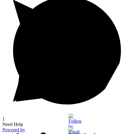
1
Need Help
Powered by