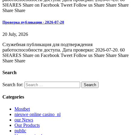
SHARES Share on Facebook Tweet Follow us Share Share Share
Share Share
Проверка публикации · 2026-07-20
20 July, 2026
Служебная публикация для подтверждения
работоспособности доступа. Дата проверки: 2026-07-20. 60
SHARES Share on Facebook Tweet Follow us Share Share Share
Share Share
Search
Search for:
Categories
Mostbet
nieuwe online casino_nl
our News
Our Products
public