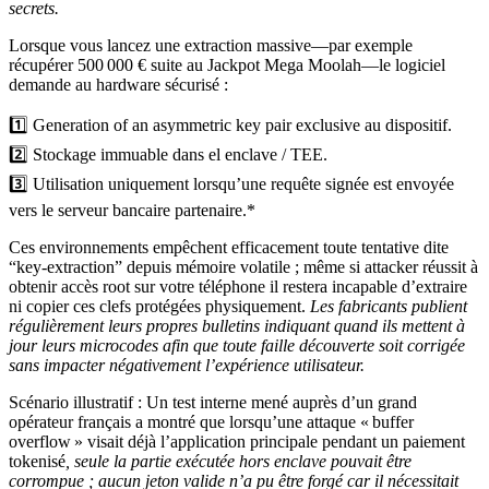
secrets.
Lorsque vous lancez une extraction massive—par exemple
récupérer 500 000 € suite au Jackpot Mega Moolah—le logiciel
demande au hardware sécurisé :
1️⃣ Generation of an asymmetric key pair exclusive au dispositif.
2️⃣ Stockage immuable dans el enclave / TEE.
3️⃣ Utilisation uniquement lorsqu’une requête signée est envoyée
vers le serveur bancaire partenaire.*
Ces environnements empêchent efficacement toute tentative dite
“key‑extraction” depuis mémoire volatile ; même si attacker réussit à
obtenir accès root sur votre téléphone il restera incapable d’extraire
ni copier ces clefs protégées physiquement.
Les fabricants publient
régulièrement leurs propres bulletins indiquant quand ils mettent à
jour leurs microcodes afin que toute faille découverte soit corrigée
sans impacter négativement l’expérience utilisateur.
Scénario illustratif : Un test interne mené auprès d’un grand
opérateur français a montré que lorsqu’une attaque « buffer
overflow » visait déjà l’application principale pendant un paiement
tokenisé
, seule la partie exécutée hors enclave pouvait être
corrompue ; aucun jeton valide n’a pu être forgé car il nécessitait