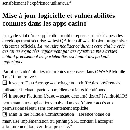
sensiblement l’expérience utilisateur.*
Mise à jour logicielle et vulnérabilités
connues dans les apps casino
Le cycle vital d’une application mobile repose sur trois étapes clés :
développement sécurisé → test QA intensif → diffusion progressive
via stores officiels.
La moindre négligence durant cette chaîne crée
des failles exploitées rapidement par des cybercriminels avides
ciblant précisément les portefeuilles contenant des jackpots
importants.
Parmi les vulnérabilités récurrentes recensées dans OWASP Mobile
Top 10 on trouve :
1️⃣ Insecure Data Storage – stockage non chiffré des préférences
utilisateur incluant parfois partiellement leurs identifiants.
2️⃣ Improper Platform Usage – usage détourné des API Android/iOS
permettant aux applications malveillantes d’obtenir accès aux
permissions réseau sans consentement explicite.
3️⃣ Man-in-the-Middle Communication – absence totale ou
mauvaise implémentation du pinning SSL conduit à accepter
arbitrairement tout certificat présenté.*