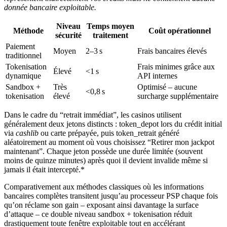
donnée bancaire exploitable.
Niveau
Temps moyen
Méthode
Coût opérationnel
sécurité
traitement
Paiement
Moyen
2–3 s
Frais bancaires élevés
traditionnel
Tokenisation
Frais minimes grâce aux
Élevé
<1 s
dynamique
API internes
Sandbox +
Très
Optimisé – aucune
<0,8 s
tokenisation
élevé
surcharge supplémentaire
Dans le cadre du “retrait immédiat”, les casinos utilisent
généralement deux jetons distincts : token_depot lors du crédit initial
via
cashlib
ou carte prépayée, puis token_retrait généré
aléatoirement au moment où vous choisissez “Retirer mon jackpot
maintenant”. Chaque jeton possède une durée limitée (souvent
moins de quinze minutes) après quoi il devient invalide même si
jamais il était intercepté.*
Comparativement aux méthodes classiques où les informations
bancaires complètes transitent jusqu’au processeur PSP chaque fois
qu’on réclame son gain – exposant ainsi davantage la surface
d’attaque – ce double niveau sandbox + tokenisation réduit
drastiquement toute fenêtre exploitable tout en accélérant