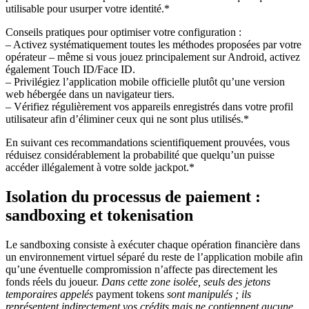
utilisable pour usurper votre identité.*
Conseils pratiques pour optimiser votre configuration :
– Activez systématiquement toutes les méthodes proposées par votre
opérateur – même si vous jouez principalement sur Android, activez
également Touch ID/Face ID.
– Privilégiez l’application mobile officielle plutôt qu’une version
web hébergée dans un navigateur tiers.
– Vérifiez régulièrement vos appareils enregistrés dans votre profil
utilisateur afin d’éliminer ceux qui ne sont plus utilisés.*
En suivant ces recommandations scientifiquement prouvées, vous
réduisez considérablement la probabilité que quelqu’un puisse
accéder illégalement à votre solde jackpot.*
Isolation du processus de paiement :
sandboxing et tokenisation
Le sandboxing consiste à exécuter chaque opération financière dans
un environnement virtuel séparé du reste de l’application mobile afin
qu’une éventuelle compromission n’affecte pas directement les
fonds réels du joueur.
Dans cette zone isolée, seuls des jetons
temporaires appelés
payment tokens
sont manipulés ; ils
représentent indirectement vos crédits mais ne contiennent aucune