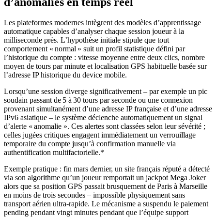
d’anomalies en temps réel
Les plateformes modernes intègrent des modèles d’apprentissage
automatique capables d’analyser chaque session joueur à la
milliseconde près. L’hypothèse initiale stipule que tout
comportement « normal » suit un profil statistique défini par
l’historique du compte : vitesse moyenne entre deux clics, nombre
moyen de tours par minute et localisation GPS habituelle basée sur
l’adresse IP historique du device mobile.
Lorsqu’une session diverge significativement – par exemple un pic
soudain passant de 5 à 30 tours par seconde ou une connexion
provenant simultanément d’une adresse IP française et d’une adresse
IPv6 asiatique – le système déclenche automatiquement un signal
d’alerte « anomalie ». Ces alertes sont classées selon leur sévérité ;
celles jugées critiques engagent immédiatement un verrouillage
temporaire du compte jusqu’à confirmation manuelle via
authentification multifactorielle.*
Exemple pratique : fin mars dernier, un site français réputé a détecté
via son algorithme qu’un joueur remportait un jackpot Mega Joker
alors que sa position GPS passait brusquement de Paris à Marseille
en moins de trois secondes – impossible physiquement sans
transport aérien ultra‑rapide. Le mécanisme a suspendu le paiement
pending pendant vingt minutes pendant que l’équipe support