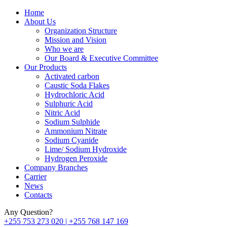
Home
About Us
Organization Structure
Mission and Vision
Who we are
Our Board & Executive Committee
Our Products
Activated carbon
Caustic Soda Flakes
Hydrochloric Acid
Sulphuric Acid
Nitric Acid
Sodium Sulphide
Ammonium Nitrate
Sodium Cyanide
Lime/ Sodium Hydroxide
Hydrogen Peroxide
Company Branches
Carrier
News
Contacts
Any Question?
+255 753 273 020 | +255 768 147 169