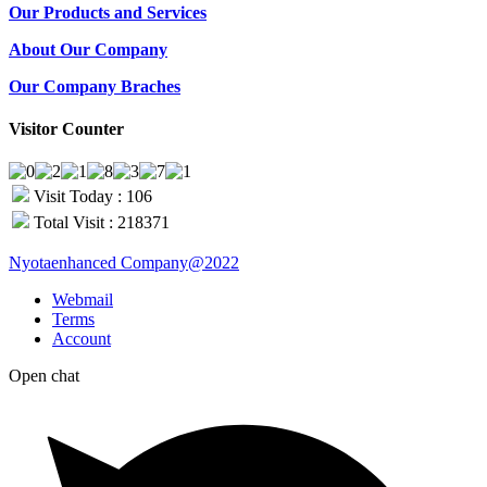
Our Products and Services
About Our Company
Our Company Braches
Visitor Counter
Visit Today : 106
Total Visit : 218371
Nyotaenhanced Company@2022
Webmail
Terms
Account
Open chat