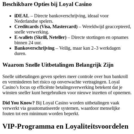
Beschikbare Opties bij Loyal Casino
iDEAL
– Directe bankoverschrijving, ideaal voor
Nederlandse spelers.
Creditcards (Visa, Mastercard)
– Wereldwijd geaccepteerd,
snelle verwerking.
E-wallets (Skrill, Neteller)
– Directe stortingen en opnames
binnen 24 uur.
Bankoverschrijving
– Veilig, maar kan 2–3 werkdagen
duren.
Waarom Snelle Uitbetalingen Belangrijk Zijn
Snelle uitbetalingen geven spelers meer controle over hun bankroll
en verminderen het risico op onverwachte vertragingen. Loyal
Casino’s focus op efficiënte betalingsverwerking betekent dat je
winsten sneller kunt hergebruiken voor nieuwe inzetten of opnemen.
Did You Know?
Bij Loyal Casino worden uitbetalingen vaak
verwerkt via geautomatiseerde systemen, waardoor menselijke
fouten tot een minimum worden beperkt.
VIP‑Programma en Loyaliteitsvoordelen