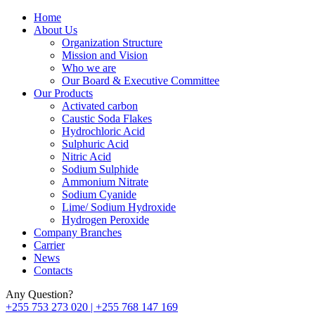
Home
About Us
Organization Structure
Mission and Vision
Who we are
Our Board & Executive Committee
Our Products
Activated carbon
Caustic Soda Flakes
Hydrochloric Acid
Sulphuric Acid
Nitric Acid
Sodium Sulphide
Ammonium Nitrate
Sodium Cyanide
Lime/ Sodium Hydroxide
Hydrogen Peroxide
Company Branches
Carrier
News
Contacts
Any Question?
+255 753 273 020 | +255 768 147 169