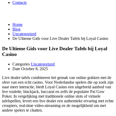
Contacts
Uncategorized
Home
Blog
Uncategorized
De Ultieme Gids voor Live Dealer Tafels bij Loyal Casino
De Ultieme Gids voor Live Dealer Tafels bij Loyal
Casino
Categories
Uncategorized
Date
October 8, 2025
Live dealer tafels combineren het gemak van online gokken met de
sfeer van een echt casino. Voor Nederlandse spelers die op zoek zijn
naar meer interactie, biedt Loyal Casino een uitgebreid aanbod van
live roulette, blackjack, baccarat en zelfs de populaire Pai Gow
Poker. In vergelijking met traditionele online slots of virtuele
tafelspellen, levert een live dealer een authentieke ervaring met echte
croupiers, real‑time video‑streaming en de mogelijkheid om met
andere spelers te chatten.