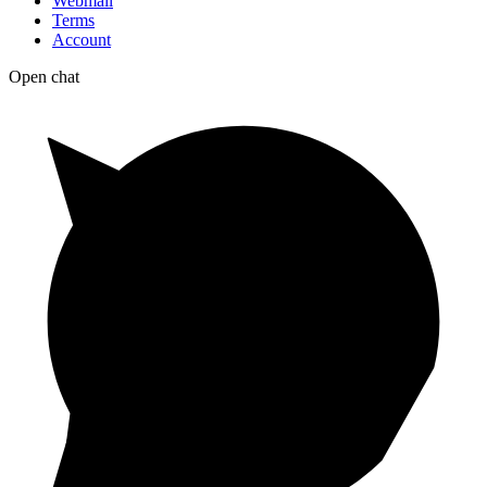
Webmail
Terms
Account
Open chat