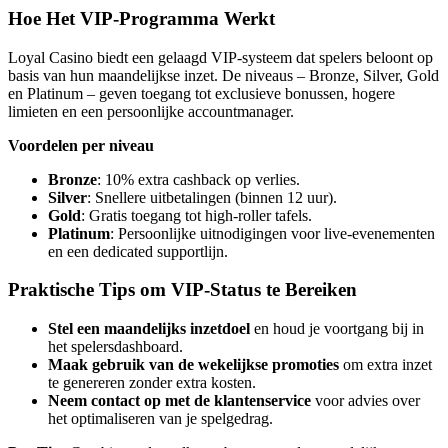
Hoe Het VIP‑Programma Werkt
Loyal Casino biedt een gelaagd VIP‑systeem dat spelers beloont op
basis van hun maandelijkse inzet. De niveaus – Bronze, Silver, Gold
en Platinum – geven toegang tot exclusieve bonussen, hogere
limieten en een persoonlijke accountmanager.
Voordelen per niveau
Bronze
: 10% extra cashback op verlies.
Silver
: Snellere uitbetalingen (binnen 12 uur).
Gold
: Gratis toegang tot high‑roller tafels.
Platinum
: Persoonlijke uitnodigingen voor live‑evenementen
en een dedicated supportlijn.
Praktische Tips om VIP‑Status te Bereiken
Stel een maandelijks inzetdoel
en houd je voortgang bij in
het spelersdashboard.
Maak gebruik van de wekelijkse promoties
om extra inzet
te genereren zonder extra kosten.
Neem contact op met de klantenservice
voor advies over
het optimaliseren van je spelgedrag.