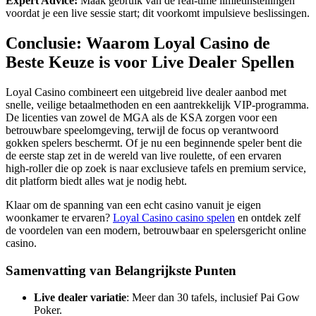
Expert Advice:
Maak gebruik van de real‑time limietinstellingen
voordat je een live sessie start; dit voorkomt impulsieve beslissingen.
Conclusie: Waarom Loyal Casino de
Beste Keuze is voor Live Dealer Spellen
Loyal Casino combineert een uitgebreid live dealer aanbod met
snelle, veilige betaalmethoden en een aantrekkelijk VIP‑programma.
De licenties van zowel de MGA als de KSA zorgen voor een
betrouwbare speelomgeving, terwijl de focus op verantwoord
gokken spelers beschermt. Of je nu een beginnende speler bent die
de eerste stap zet in de wereld van live roulette, of een ervaren
high‑roller die op zoek is naar exclusieve tafels en premium service,
dit platform biedt alles wat je nodig hebt.
Klaar om de spanning van een echt casino vanuit je eigen
woonkamer te ervaren?
Loyal Casino casino spelen
en ontdek zelf
de voordelen van een modern, betrouwbaar en spelersgericht online
casino.
Samenvatting van Belangrijkste Punten
Live dealer variatie
: Meer dan 30 tafels, inclusief Pai Gow
Poker.