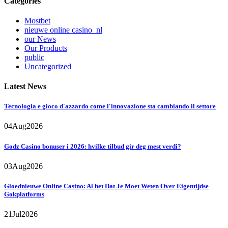
Categories
Mostbet
nieuwe online casino_nl
our News
Our Products
public
Uncategorized
Latest News
Tecnologia e gioco d'azzardo come l'innovazione sta cambiando il settore
04
Aug
2026
Godz Casino bonuser i 2026: hvilke tilbud gir deg mest verdi?
03
Aug
2026
Gloednieuwe Online Casino: Al het Dat Je Moet Weten Over Eigentijdse
Gokplatforms
21
Jul
2026