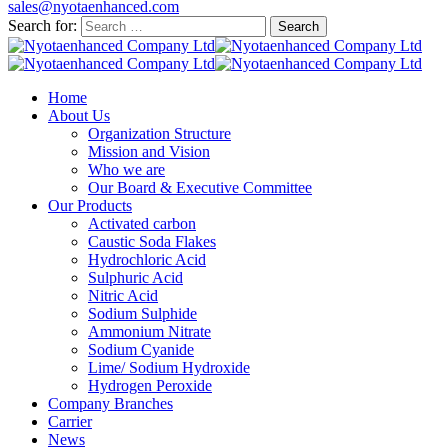
sales@nyotaenhanced.com
Search for:
Home
About Us
Organization Structure
Mission and Vision
Who we are
Our Board & Executive Committee
Our Products
Activated carbon
Caustic Soda Flakes
Hydrochloric Acid
Sulphuric Acid
Nitric Acid
Sodium Sulphide
Ammonium Nitrate
Sodium Cyanide
Lime/ Sodium Hydroxide
Hydrogen Peroxide
Company Branches
Carrier
News