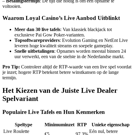
–
Betalingstermijn
: De tijd die nodig is om een opname te
voltooien.
Waarom Loyal Casino’s Live Aanbod Uitblinkt
Meer dan 30 live tafels
: Van klassiek blackjack tot
exclusieve Pai Gow Poker‑varianten.
Topsoftwareproviders
: Evolution Gaming en NetEnt Live
leveren hoge kwaliteit streams en soepele gameplay.
Snelle uitbetalingen
: Opnames worden meestal binnen 24
uur verwerkt, een van de snelste in de Nederlandse markt.
Pro Tip:
Controleer altijd de RTP‑waarde van een live spel voordat
je inzet; hogere RTP betekent betere winstkansen op de lange
termijn.
Het Kiezen van de Juiste Live Dealer
Spelvariant
Populaire Live Tafels en Hun Kenmerken
Speltype
Minimuminzet
RTP
Unieke eigenschap
Live Roulette
Eén nul, betere
€5
97,3%