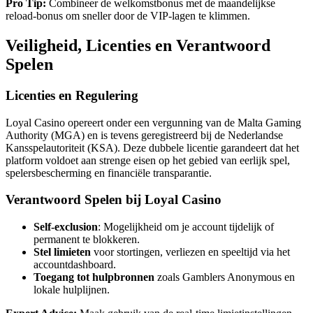
Pro Tip:
Combineer de welkomstbonus met de maandelijkse
reload‑bonus om sneller door de VIP‑lagen te klimmen.
Veiligheid, Licenties en Verantwoord
Spelen
Licenties en Regulering
Loyal Casino opereert onder een vergunning van de Malta Gaming
Authority (MGA) en is tevens geregistreerd bij de Nederlandse
Kansspelautoriteit (KSA). Deze dubbele licentie garandeert dat het
platform voldoet aan strenge eisen op het gebied van eerlijk spel,
spelersbescherming en financiële transparantie.
Verantwoord Spelen bij Loyal Casino
Self‑exclusion
: Mogelijkheid om je account tijdelijk of
permanent te blokkeren.
Stel limieten
voor stortingen, verliezen en speeltijd via het
accountdashboard.
Toegang tot hulpbronnen
zoals Gamblers Anonymous en
lokale hulplijnen.