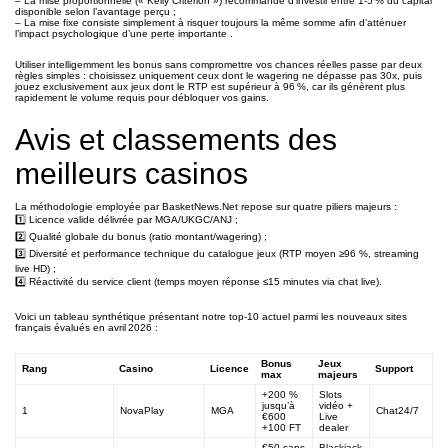
– La mise proportionnelle (« Kelly Criterion ») recommande d’investir entre 1‑5 % du capital
disponible selon l’avantage perçu ;
– La mise fixe consiste simplement à risquer toujours la même somme afin d’atténuer
l’impact psychologique d’une perte importante .
Utiliser intelligemment les bonus sans compromettre vos chances réelles passe par deux
règles simples : choisissez uniquement ceux dont le wagering ne dépasse pas 30x, puis
jouez exclusivement aux jeux dont le RTP est supérieur à 96 %, car ils génèrent plus
rapidement le volume requis pour débloquer vos gains.
Avis et classements des
meilleurs casinos
La méthodologie employée par BasketNews.Net repose sur quatre piliers majeurs :
1️⃣ Licence valide délivrée par MGA/UKGC/ANJ ;
2️⃣ Qualité globale du bonus (ratio montant/wagering) ;
3️⃣ Diversité et performance technique du catalogue jeux (RTP moyen ≥96 %, streaming
live HD) ;
4️⃣ Réactivité du service client (temps moyen réponse ≤15 minutes via chat live).
Voici un tableau synthétique présentant notre top‑10 actuel parmi les nouveaux sites
français évalués en avril 2026 :
Bonus
Jeux
Rang
Casino
Licence
Support
max
majeurs
+200 %
Slots
jusqu’à
vidéo +
1
NovaPlay
MGA
Chat24/7
€600
Live
+100 FT
dealer
€50 sans
Blackjack