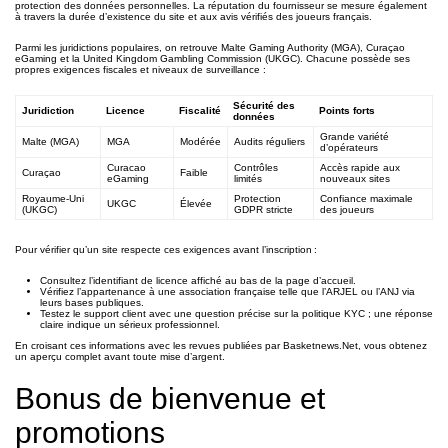
protection des données personnelles. La réputation du fournisseur se mesure également
à travers la durée d’existence du site et aux avis vérifiés des joueurs français.
Parmi les juridictions populaires, on retrouve Malte Gaming Authority (MGA), Curaçao
eGaming et la United Kingdom Gambling Commission (UKGC). Chacune possède ses
propres exigences fiscales et niveaux de surveillance :
Sécurité des
Juridiction
Licence
Fiscalité
Points forts
données
Grande variété
Malte (MGA)
MGA
Modérée
Audits réguliers
d’opérateurs
Curacao
Contrôles
Accès rapide aux
Curaçao
Faible
eGaming
limités
nouveaux sites
Royaume‑Uni
Protection
Confiance maximale
UKGC
Élevée
(UKGC)
GDPR stricte
des joueurs
Pour vérifier qu’un site respecte ces exigences avant l’inscription :
Consultez l’identifiant de licence affiché au bas de la page d’accueil.
Vérifiez l’appartenance à une association française telle que l’ARJEL ou l’ANJ via
leurs bases publiques.
Testez le support client avec une question précise sur la politique KYC ; une réponse
claire indique un sérieux professionnel.
En croisant ces informations avec les revues publiées par Basketnews.Net, vous obtenez
un aperçu complet avant toute mise d’argent.
Bonus de bienvenue et
promotions