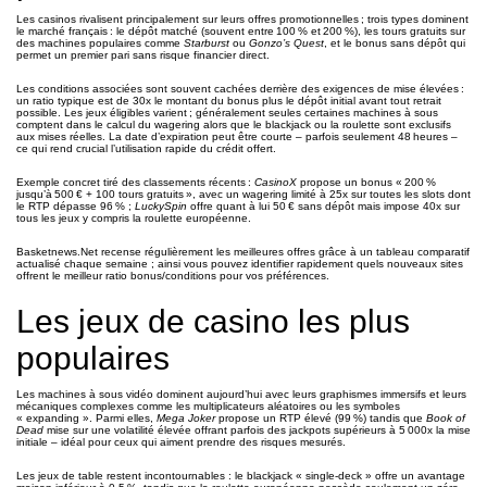
Les casinos rivalisent principalement sur leurs offres promotionnelles ; trois types dominent
le marché français : le dépôt matché (souvent entre 100 % et 200 %), les tours gratuits sur
des machines populaires comme
Starburst
ou
Gonzo’s Quest
, et le bonus sans dépôt qui
permet un premier pari sans risque financier direct.
Les conditions associées sont souvent cachées derrière des exigences de mise élevées :
un ratio typique est de 30x le montant du bonus plus le dépôt initial avant tout retrait
possible. Les jeux éligibles varient ; généralement seules certaines machines à sous
comptent dans le calcul du wagering alors que le blackjack ou la roulette sont exclusifs
aux mises réelles. La date d’expiration peut être courte – parfois seulement 48 heures –
ce qui rend crucial l’utilisation rapide du crédit offert.
Exemple concret tiré des classements récents :
CasinoX
propose un bonus « 200 %
jusqu’à 500 € + 100 tours gratuits », avec un wagering limité à 25x sur toutes les slots dont
le RTP dépasse 96 % ;
LuckySpin
offre quant à lui 50 € sans dépôt mais impose 40x sur
tous les jeux y compris la roulette européenne.
Basketnews.Net recense régulièrement les meilleures offres grâce à un tableau comparatif
actualisé chaque semaine ; ainsi vous pouvez identifier rapidement quels nouveaux sites
offrent le meilleur ratio bonus/conditions pour vos préférences.
Les jeux de casino les plus
populaires
Les machines à sous vidéo dominent aujourd’hui avec leurs graphismes immersifs et leurs
mécaniques complexes comme les multiplicateurs aléatoires ou les symboles
« expanding ». Parmi elles,
Mega Joker
propose un RTP élevé (99 %) tandis que
Book of
Dead
mise sur une volatilité élevée offrant parfois des jackpots supérieurs à 5 000x la mise
initiale – idéal pour ceux qui aiment prendre des risques mesurés.
Les jeux de table restent incontournables : le blackjack « single‑deck » offre un avantage