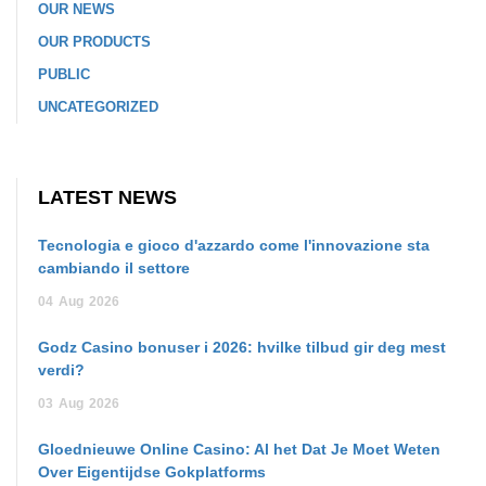
OUR NEWS
OUR PRODUCTS
PUBLIC
UNCATEGORIZED
LATEST NEWS
Tecnologia e gioco d'azzardo come l'innovazione sta
cambiando il settore
04
Aug
2026
Godz Casino bonuser i 2026: hvilke tilbud gir deg mest
verdi?
03
Aug
2026
Gloednieuwe Online Casino: Al het Dat Je Moet Weten
Over Eigentijdse Gokplatforms