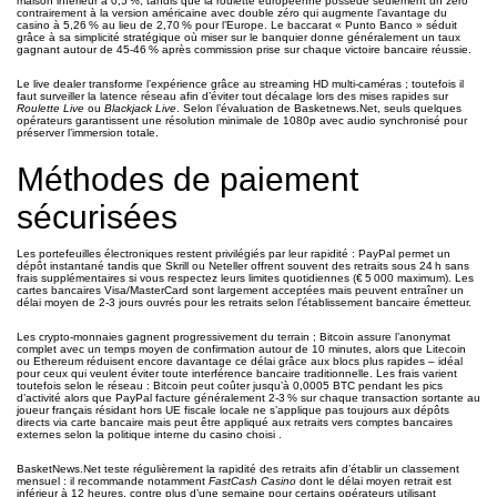
maison inférieur à 0,5 %, tandis que la roulette européenne possède seulement un zéro
contrairement à la version américaine avec double zéro qui augmente l’avantage du
casino à 5,26 % au lieu de 2,70 % pour l’Europe. Le baccarat « Punto Banco » séduit
grâce à sa simplicité stratégique où miser sur le banquier donne généralement un taux
gagnant autour de 45‑46 % après commission prise sur chaque victoire bancaire réussie.
Le live dealer transforme l’expérience grâce au streaming HD multi‑caméras ; toutefois il
faut surveiller la latence réseau afin d’éviter tout décalage lors des mises rapides sur
Roulette Live
ou
Blackjack Live
. Selon l’évaluation de Basketnews.Net, seuls quelques
opérateurs garantissent une résolution minimale de 1080p avec audio synchronisé pour
préserver l’immersion totale.
Méthodes de paiement
sécurisées
Les portefeuilles électroniques restent privilégiés par leur rapidité : PayPal permet un
dépôt instantané tandis que Skrill ou Neteller offrent souvent des retraits sous 24 h sans
frais supplémentaires si vous respectez leurs limites quotidiennes (€ 5 000 maximum). Les
cartes bancaires Visa/MasterCard sont largement acceptées mais peuvent entraîner un
délai moyen de 2‑3 jours ouvrés pour les retraits selon l’établissement bancaire émetteur.
Les crypto‑monnaies gagnent progressivement du terrain ; Bitcoin assure l’anonymat
complet avec un temps moyen de confirmation autour de 10 minutes, alors que Litecoin
ou Ethereum réduisent encore davantage ce délai grâce aux blocs plus rapides – idéal
pour ceux qui veulent éviter toute interférence bancaire traditionnelle. Les frais varient
toutefois selon le réseau : Bitcoin peut coûter jusqu’à 0,0005 BTC pendant les pics
d’activité alors que PayPal facture généralement 2‑3 % sur chaque transaction sortante au
joueur français résidant hors UE fiscale locale ne s’applique pas toujours aux dépôts
directs via carte bancaire mais peut être appliqué aux retraits vers comptes bancaires
externes selon la politique interne du casino choisi .
BasketNews.Net teste régulièrement la rapidité des retraits afin d’établir un classement
mensuel : il recommande notamment
FastCash Casino
dont le délai moyen retrait est
inférieur à 12 heures, contre plus d’une semaine pour certains opérateurs utilisant