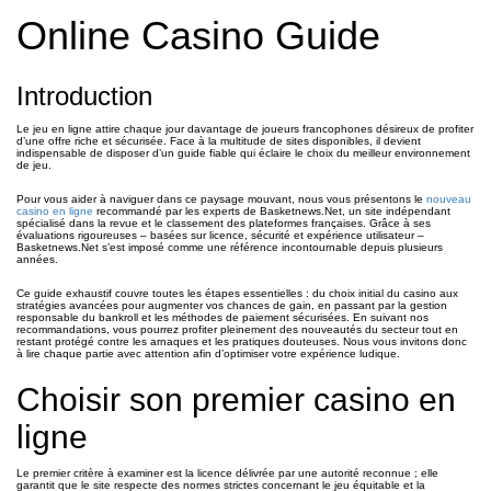
Online Casino Guide
Introduction
Le jeu en ligne attire chaque jour davantage de joueurs francophones désireux de profiter
d’une offre riche et sécurisée. Face à la multitude de sites disponibles, il devient
indispensable de disposer d’un guide fiable qui éclaire le choix du meilleur environnement
de jeu.
Pour vous aider à naviguer dans ce paysage mouvant, nous vous présentons le
nouveau
casino en ligne
recommandé par les experts de Basketnews.Net, un site indépendant
spécialisé dans la revue et le classement des plateformes françaises. Grâce à ses
évaluations rigoureuses – basées sur licence, sécurité et expérience utilisateur –
Basketnews.Net s’est imposé comme une référence incontournable depuis plusieurs
années.
Ce guide exhaustif couvre toutes les étapes essentielles : du choix initial du casino aux
stratégies avancées pour augmenter vos chances de gain, en passant par la gestion
responsable du bankroll et les méthodes de paiement sécurisées. En suivant nos
recommandations, vous pourrez profiter pleinement des nouveautés du secteur tout en
restant protégé contre les arnaques et les pratiques douteuses. Nous vous invitons donc
à lire chaque partie avec attention afin d’optimiser votre expérience ludique.
Choisir son premier casino en
ligne
Le premier critère à examiner est la licence délivrée par une autorité reconnue ; elle
garantit que le site respecte des normes strictes concernant le jeu équitable et la