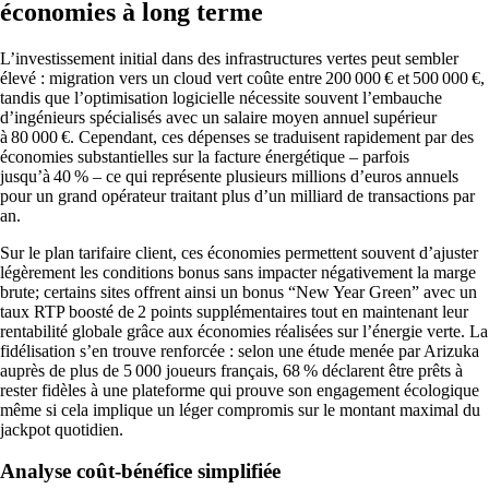
économies à long terme
L’investissement initial dans des infrastructures vertes peut sembler
élevé : migration vers un cloud vert coûte entre 200 000 € et 500 000 €,
tandis que l’optimisation logicielle nécessite souvent l’embauche
d’ingénieurs spécialisés avec un salaire moyen annuel supérieur
à 80 000 €. Cependant, ces dépenses se traduisent rapidement par des
économies substantielles sur la facture énergétique – parfois
jusqu’à 40 % – ce qui représente plusieurs millions d’euros annuels
pour un grand opérateur traitant plus d’un milliard de transactions par
an.
Sur le plan tarifaire client, ces économies permettent souvent d’ajuster
légèrement les conditions bonus sans impacter négativement la marge
brute; certains sites offrent ainsi un bonus “New Year Green” avec un
taux RTP boosté de 2 points supplémentaires tout en maintenant leur
rentabilité globale grâce aux économies réalisées sur l’énergie verte. La
fidélisation s’en trouve renforcée : selon une étude menée par Arizuka
auprès de plus de 5 000 joueurs français, 68 % déclarent être prêts à
rester fidèles à une plateforme qui prouve son engagement écologique
même si cela implique un léger compromis sur le montant maximal du
jackpot quotidien.
Analyse coût‑bénéfice simplifiée