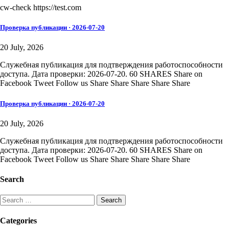
cw-check https://test.com
Проверка публикации · 2026-07-20
20 July, 2026
Служебная публикация для подтверждения работоспособности
доступа. Дата проверки: 2026-07-20. 60 SHARES Share on
Facebook Tweet Follow us Share Share Share Share Share
Проверка публикации · 2026-07-20
20 July, 2026
Служебная публикация для подтверждения работоспособности
доступа. Дата проверки: 2026-07-20. 60 SHARES Share on
Facebook Tweet Follow us Share Share Share Share Share
Search
Search
for:
Categories