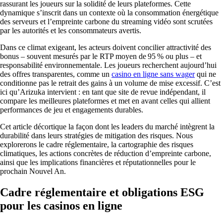
rassurant les joueurs sur la solidité de leurs plateformes. Cette
dynamique s’inscrit dans un contexte où la consommation énergétique
des serveurs et l’empreinte carbone du streaming vidéo sont scrutées
par les autorités et les consommateurs avertis.
Dans ce climat exigeant, les acteurs doivent concilier attractivité des
bonus – souvent mesurés par le RTP moyen de 95 % ou plus – et
responsabilité environnementale. Les joueurs recherchent aujourd’hui
des offres transparentes, comme un
casino en ligne sans wager
qui ne
conditionne pas le retrait des gains à un volume de mise excessif. C’est
ici qu’Arizuka intervient : en tant que site de revue indépendant, il
compare les meilleures plateformes et met en avant celles qui allient
performances de jeu et engagements durables.
Cet article décortique la façon dont les leaders du marché intègrent la
durabilité dans leurs stratégies de mitigation des risques. Nous
explorerons le cadre réglementaire, la cartographie des risques
climatiques, les actions concrètes de réduction d’empreinte carbone,
ainsi que les implications financières et réputationnelles pour le
prochain Nouvel An.
Cadre réglementaire et obligations ESG
pour les casinos en ligne