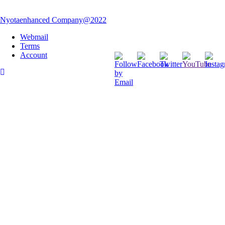
Nyotaenhanced Company@2022
Webmail
Terms
Account