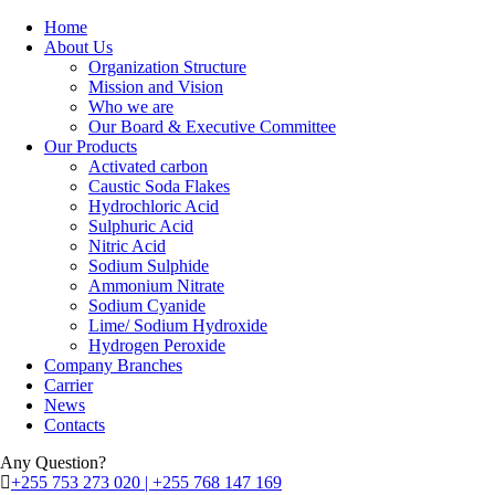
Home
About Us
Organization Structure
Mission and Vision
Who we are
Our Board & Executive Committee
Our Products
Activated carbon
Caustic Soda Flakes
Hydrochloric Acid
Sulphuric Acid
Nitric Acid
Sodium Sulphide
Ammonium Nitrate
Sodium Cyanide
Lime/ Sodium Hydroxide
Hydrogen Peroxide
Company Branches
Carrier
News
Contacts
Any Question?
+255 753 273 020 | +255 768 147 169