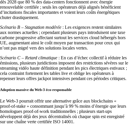
dès 2028 que 80 % des data‑centers fonctionnent avec énergie
renouvelable certifiée ; seuls les opérateurs déjà alignés bénéficient
d’incitations fiscales importantes et voient leurs coûts énergétiques
chuter drastiquement.
Scénario B – Stagnation modérée
: Les exigences restent similaires
aux normes actuelles ; cependant plusieurs pays introduisent une taxe
carbone progressive affectant surtout les services cloud hébergés hors
UE, augmentant ainsi le coût moyen par transaction pour ceux qui
n’ont pas migré vers des solutions locales vertes.
Scénario C – Retard climatique
: En cas d’échec collectif à réduire les
émissions, plusieurs juridictions imposent des restrictions sévères sur le
streaming vidéo haute définition pendant les pics électriques estivaux ;
cela contraint fortement les tables live et oblige les opérateurs à
repenser leurs offres jackpot intensives pendant ces périodes critiques.
Adoption massive du Web‑3 éco‑responsable
Le Web‑3 pourrait offrir une alternative grâce aux blockchains «
proof‑of‑stake » consommant jusqu’à 99 % moins d’énergie que leurs
homologues proof‑of‑work traditionnelles ; plusieurs start‑ups
développent déjà des jeux décentralisés où chaque spin est enregistré
sur une chaîne verte certifiée ISO 14001.