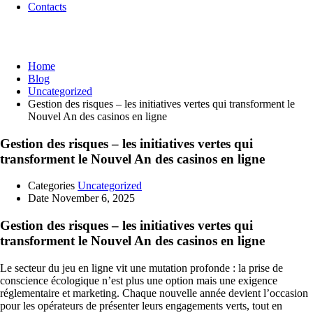
Contacts
Uncategorized
Home
Blog
Uncategorized
Gestion des risques – les initiatives vertes qui transforment le
Nouvel An des casinos en ligne
Gestion des risques – les initiatives vertes qui
transforment le Nouvel An des casinos en ligne
Categories
Uncategorized
Date
November 6, 2025
Gestion des risques – les initiatives vertes qui
transforment le Nouvel An des casinos en ligne
Le secteur du jeu en ligne vit une mutation profonde : la prise de
conscience écologique n’est plus une option mais une exigence
réglementaire et marketing. Chaque nouvelle année devient l’occasion
pour les opérateurs de présenter leurs engagements verts, tout en