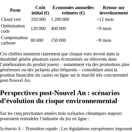
Coût
Économies annuelles
Retour sur
Poste
initial (€)
estimées (€)
investissement
Cloud vert
350 000
1 200 000
<12 mois
Optimisation
120 000
400 000
<9 mois
code
Compensation
80 000
150 000
<8 mois
carbone
Ces chiffres montrent clairement que chaque euro investi dans la
durabilité génère plusieurs euros économisés ou réinvestis dans
l’amélioration du produit joueur – notamment via des promotions plus
généreuses ou des jackpots plus fréquents – consolidant ainsi la
position financière du casino en ligne sur le marché très concurrentiel
post‑Nouvel An.
Perspectives post‑Nouvel An : scénarios
d’évolution du risque environnemental
Sur les cinq prochaines années trois scénarios climatiques majeurs
pourraient remodeler l’industrie du jeu en ligne :
Scénario A – Transition rapide
: Les législations européennes imposent