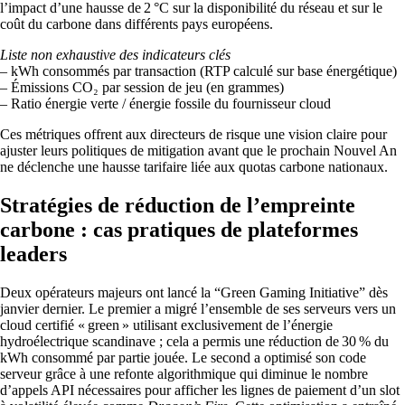
l’impact d’une hausse de 2 °C sur la disponibilité du réseau et sur le
coût du carbone dans différents pays européens.
Liste non exhaustive des indicateurs clés
– kWh consommés par transaction (RTP calculé sur base énergétique)
– Émissions CO₂ par session de jeu (en grammes)
– Ratio énergie verte / énergie fossile du fournisseur cloud
Ces métriques offrent aux directeurs de risque une vision claire pour
ajuster leurs politiques de mitigation avant que le prochain Nouvel An
ne déclenche une hausse tarifaire liée aux quotas carbone nationaux.
Stratégies de réduction de l’empreinte
carbone : cas pratiques de plateformes
leaders
Deux opérateurs majeurs ont lancé la “Green Gaming Initiative” dès
janvier dernier. Le premier a migré l’ensemble de ses serveurs vers un
cloud certifié « green » utilisant exclusivement de l’énergie
hydroélectrique scandinave ; cela a permis une réduction de 30 % du
kWh consommé par partie jouée. Le second a optimisé son code
serveur grâce à une refonte algorithmique qui diminue le nombre
d’appels API nécessaires pour afficher les lignes de paiement d’un slot