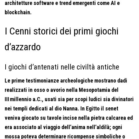
architetture software e trend emergenti come AI e
blockchain.
I Cenni storici dei primi giochi
d’azzardo
I giochi d’antenati nelle civiltà antiche
Le prime testimonianze archeologiche mostrano dadi
realizzati in osso o avorio nella Mesopotamia del
III millennio a.C., usati sia per scopi ludici sia divinatori
nei templi dedicati al dio Nanna. In Egitto il senet
veniva giocato su tavole incise nella pietra calcarea ed
era associato al viaggio dell’anima nell’aldilà; ogni
mossa poteva determinare ricompense simboliche o