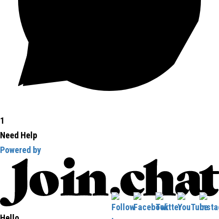
1
Need Help
Powered by
Hello