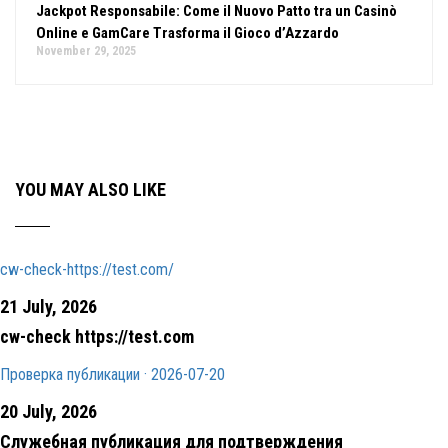
Jackpot Responsabile: Come il Nuovo Patto tra un Casinò
Online e GamCare Trasforma il Gioco d’Azzardo
November 29, 2025
YOU MAY ALSO LIKE
cw-check-https://test.com/
21 July, 2026
cw-check https://test.com
Проверка публикации · 2026-07-20
20 July, 2026
Служебная публикация для подтверждения