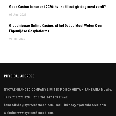
Godz Casino bonuser i 2026: hvilke tilbud gir deg mest verdi?
03
Aug
2026
Gloednieuwe Online Casino: Al het Dat Je Moet Weten Over
Eigentijdse Gokplatforms
21
Jul
2026
PHYSICAL ADDRESS
NYOTAENHANCED COMPANY LIMITED P.O BOX GEITA – TANZANIA Mobile:
+255 753 273 020 | +255 768 147 169 Email:
hamandishe@nyotaenhanced.com Email: lukona@nyotaenhanced.com
Website: www.nyotaenhanced.com