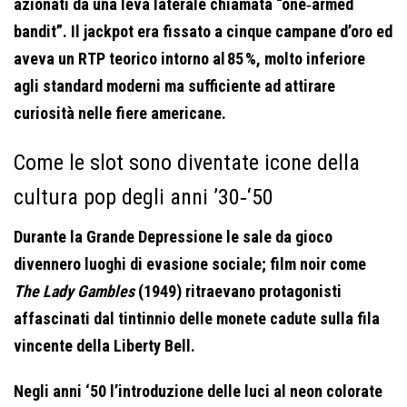
azionati da una leva laterale chiamata “one‑armed
bandit”. Il jackpot era fissato a cinque campane d’oro ed
aveva un RTP teorico intorno al 85 %, molto inferiore
agli standard moderni ma sufficiente ad attirare
curiosità nelle fiere americane.
Come le slot sono diventate icone della
cultura pop degli anni ’30‑‘50
Durante la Grande Depressione le sale da gioco
divennero luoghi di evasione sociale; film noir come
The Lady Gambles
(1949) ritraevano protagonisti
affascinati dal tintinnio delle monete cadute sulla fila
vincente della Liberty Bell.
Negli anni ‘50 l’introduzione delle luci al neon colorate