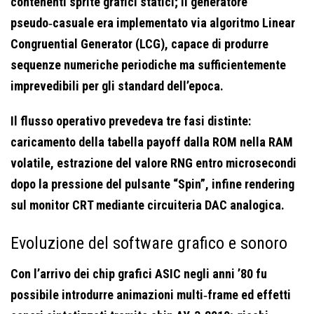
contenenti sprite grafici statici; il generatore
pseudo‑casuale era implementato via algoritmo Linear
Congruential Generator (LCG), capace di produrre
sequenze numeriche periodiche ma sufficientemente
imprevedibili per gli standard dell’epoca.
Il flusso operativo prevedeva tre fasi distinte:
caricamento della tabella payoff dalla ROM nella RAM
volatile, estrazione del valore RNG entro microsecondi
dopo la pressione del pulsante “Spin”, infine rendering
sul monitor CRT mediante circuiteria DAC analogica.
Evoluzione del software grafico e sonoro
Con l’arrivo dei chip grafici ASIC negli anni ’80 fu
possibile introdurre animazioni multi‑frame ed effetti