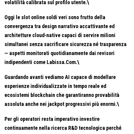
volatilità calibrata sul profilo utente.\
Oggi le slot online soldi veri sono frutto della
convergenza tra design narrativo accattivante ed
architetture cloud-native capaci di servire milioni
simultanei senza sacrificare sicurezza né trasparenza
— aspetti monitorati quotidianamente dai revisori
indipendenti come Labissa.Com.\
Guardando avanti vediamo AI capace di modellare
esperienze individualizzate in tempo reale ed
ecosistemi blockchain che garantiranno provabilità
assoluta anche nei jackpot progressivi più enormi.\
Per gli operatori resta imperativo investire
continuamente nella ricerca R&D tecnologica perché