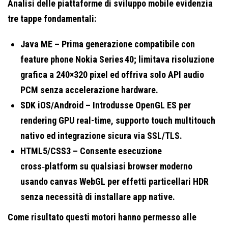
Analisi delle piattaforme di sviluppo mobile evidenzia
tre tappe fondamentali:
Java ME
– Prima generazione compatibile con
feature phone Nokia Series 40; limitava risoluzione
grafica a 240×320 pixel ed offriva solo API audio
PCM senza accelerazione hardware.
SDK iOS/Android
– Introdusse OpenGL ES per
rendering GPU real-time, supporto touch multitouch
nativo ed integrazione sicura via SSL/TLS.
HTML5/CSS3
– Consente esecuzione
cross‑platform su qualsiasi browser moderno
usando canvas WebGL per effetti particellari HDR
senza necessità di installare app native.
Come risultato questi motori hanno permesso alle