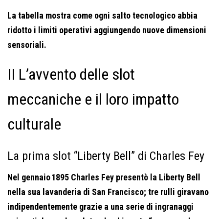
La tabella mostra come ogni salto tecnologico abbia
ridotto i limiti operativi aggiungendo nuove dimensioni
sensoriali.
II L’avvento delle slot
meccaniche e il loro impatto
culturale
La prima slot “Liberty Bell” di Charles Fey
Nel gennaio 1895 Charles Fey presentò la Liberty Bell
nella sua lavanderia di San Francisco; tre rulli giravano
indipendentemente grazie a una serie di ingranaggi