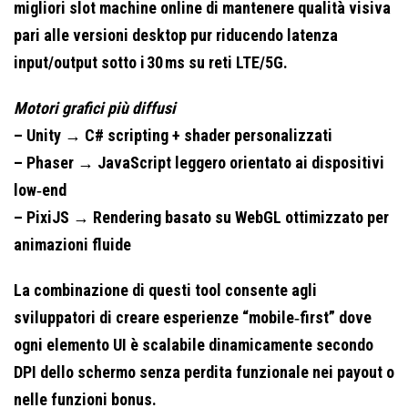
migliori slot machine online di mantenere qualità visiva
pari alle versioni desktop pur riducendo latenza
input/output sotto i 30 ms su reti LTE/5G.
Motori grafici più diffusi
– Unity → C# scripting + shader personalizzati
– Phaser → JavaScript leggero orientato ai dispositivi
low‑end
– PixiJS → Rendering basato su WebGL ottimizzato per
animazioni fluide
La combinazione di questi tool consente agli
sviluppatori di creare esperienze “mobile‑first” dove
ogni elemento UI è scalabile dinamicamente secondo
DPI dello schermo senza perdita funzionale nei payout o
nelle funzioni bonus.