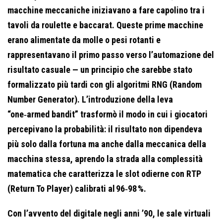
macchine meccaniche iniziavano a fare capolino tra i
tavoli da roulette e baccarat. Queste prime macchine
erano alimentate da molle o pesi rotanti e
rappresentavano il primo passo verso l’automazione del
risultato casuale — un principio che sarebbe stato
formalizzato più tardi con gli algoritmi RNG (Random
Number Generator). L’introduzione della leva
“one‑armed bandit” trasformò il modo in cui i giocatori
percepivano la probabilità: il risultato non dipendeva
più solo dalla fortuna ma anche dalla meccanica della
macchina stessa, aprendo la strada alla complessità
matematica che caratterizza le slot odierne con RTP
(Return To Player) calibrati al 96‑98 %.
Con l’avvento del digitale negli anni ’90, le sale virtuali