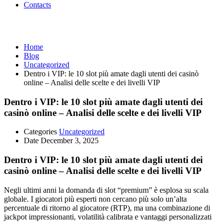
Contacts
Uncategorized
Home
Blog
Uncategorized
Dentro i VIP: le 10 slot più amate dagli utenti dei casinò
online – Analisi delle scelte e dei livelli VIP
Dentro i VIP: le 10 slot più amate dagli utenti dei
casinò online – Analisi delle scelte e dei livelli VIP
Categories
Uncategorized
Date
December 3, 2025
Dentro i VIP: le 10 slot più amate dagli utenti dei
casinò online – Analisi delle scelte e dei livelli VIP
Negli ultimi anni la domanda di slot “premium” è esplosa su scala
globale. I giocatori più esperti non cercano più solo un’alta
percentuale di ritorno al giocatore (RTP), ma una combinazione di
jackpot impressionanti, volatilità calibrata e vantaggi personalizzati