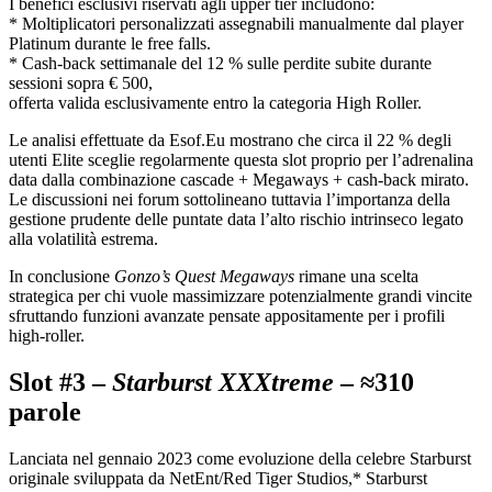
I benefici esclusivi riservati agli upper tier includono:
* Moltiplicatori personalizzati assegnabili manualmente dal player
Platinum durante le free falls.
* Cash‑back settimanale del 12 % sulle perdite subite durante
sessioni sopra € 500,
offerta valida esclusivamente entro la categoria High Roller.
Le analisi effettuate da Esof.Eu mostrano che circa il 22 % degli
utenti Elite sceglie regolarmente questa slot proprio per l’adrenalina
data dalla combinazione cascade + Megaways + cash‑back mirato.
Le discussioni nei forum sottolineano tuttavia l’importanza della
gestione prudente delle puntate data l’alto rischio intrinseco legato
alla volatilità estrema.
In conclusione
Gonzo’s Quest Megaways
rimane una scelta
strategica per chi vuole massimizzare potenzialmente grandi vincite
sfruttando funzioni avanzate pensate appositamente per i profili
high‑roller.
Slot #3 –
Starburst XXXtreme
– ≈310
parole
Lanciata nel gennaio 2023 come evoluzione della celebre Starburst
originale sviluppata da NetEnt/Red Tiger Studios,* Starburst