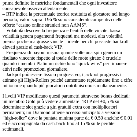
prima definire le metriche fondamentali che ogni investitore
consapevole osserva attentamente.
– RTP indica la percentuale teorica restituita al giocatore nel lungo
periodo; valori sopra il 96 % sono considerati competitivi nelle
offerte “casino online stranieri non AAMS”.
– Volatilità descrive la frequenza e l’entità delle vincite: bassa
volatilità genera pagamenti frequenti ma modesti, alta volatilità
premia poche ma grosse vincite – ideale per chi possiede bankroll
elevati grazie al cash‑back VIP.
– Frequenza di payout misura quante volte una spin genera un
risultato vincente rispetto al totale delle ruote girate; è cruciale
quando i membri Platinum richiedono “quick wins” per rimanere
attivi nelle promozioni giornaliere.
– Jackpot può essere fisso o progressivo; i jackpot progressivi
attirano gli High‑Rollers poiché aumentano rapidamente fino a cifre
milionarie quando più giocatori contribuiscono simultaneamente.
I livelli VIP modificano questi parametri attraverso bonus dedicati:
un membro Gold può vedere aumentare l’RTP del +0,5 % su
determinate slot grazie a giri gratuiti extra con moltiplicatori
permanenti; un Diamond ottiene accesso anticipato a versioni
“high‑roller” dove la puntata minima parte da € 0,50 anziché € 0,01
ed è accompagnata da cash‑back fino al 15 % sulle perdite
settimanali.