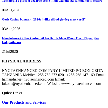
Tecnologia e gioco d'azzardo come l'innovazione sta cambiando il settore
04
Aug
2026
Godz Casino bonuser i 2026: hvilke tilbud gir deg mest verdi?
03
Aug
2026
Gloednieuwe Online Casino: Al het Dat Je Moet Weten Over Eigentijdse
Gokplatforms
21
Jul
2026
PHYSICAL ADDRESS
NYOTAENHANCED COMPANY LIMITED P.O BOX GEITA –
TANZANIA Mobile: +255 753 273 020 | +255 768 147 169 Email:
hamandishe@nyotaenhanced.com Email:
lukona@nyotaenhanced.com Website: www.nyotaenhanced.com
Quick Links
Our Products and Services