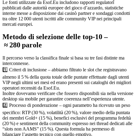
Le fonti utilizzate da Esof.Eu includono rapporti regulatorî
pubblicati dalle autorità europee del gioco d’azzardo, statistiche
interne messe a disposizione dai casinò partner e sondaggi condotti
tra oltre 12 000 utenti iscritti alle community VIP nei principali
mercati europei.
Metodo di selezione delle top‑10 –
≈ 280 parole
Il percorso verso la classifica finale si basa su tre fasi distinte ma
interconnesse.
1️⃣ Criteri di inclusione – abbiamo filtrato le slot che registravano
almeno il 5 % della quota totale delle puntate effettuate dagli utenti
VIP negli ultimi sei mesi ed erano presenti sui cataloghi dei migliori
operatori recensiti da Esof.Eu.
Inoltre dovevamo verificare che fossero disponibili sia nella versione
desktop sia mobile per garantire coerenza nell’esperienza utente.
2️⃣ Processo di ponderazione – ogni parametro ha ricevuto un peso
specifico: RTP (30 %), volatilità (20 %), valore medio della puntata
dei membri Gold+ (15 %), benefici esclusivi del programma fedeltà
(20 %) e sentiment della community espresso nei thread dedicati alle
“slots non AAMS” (15 %). Questa formula ha permesso di
bilanciare l’aspetto tecnico con quello emotivo.