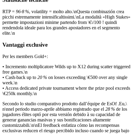
RTP =
96·8 %
, volatility = molto alto.\nQuesta combinazión crea
picchi estremamente intensificaltissimi.\nLa modalità «High Stakes»
permette impostazioni minime partendo from \€\/100 ! quindi
rendendola ideale para los grandes apostadores en el segmento
elite.\n
Vantaggi exclusive
Per les members Gold+:
• Incremento moltiplicatore Wilds up to X12 during scatter triggered
free games.\n
• Cash-back up to
20 %
on losses exceeding \€500 over any single
week.\n
• Access dedicated private tournament where the prize pool exceeds
\€250k monthly.\n
Secondo lo studio comparativo prodotto dall’équipe de EsOf .Eu,\
n\nnel periodo marzo-aprile abbiamo registrado que el
28 %
de los
jugadores élites optó por esta versión debido à su capacidad de
generar ganancias masivas y sus bonificaciones altamente
customizzabili.\n\nEl feedback enfatiza cómo las recompensas
exclusivas reducen el riesgo percibido incluso cuando se juega bajo