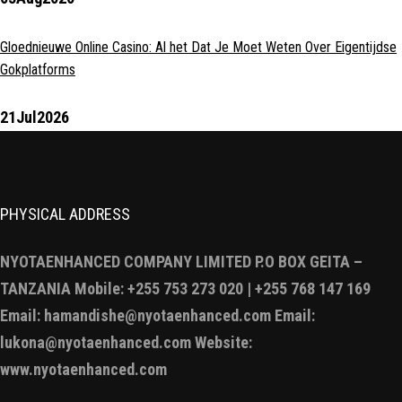
Gloednieuwe Online Casino: Al het Dat Je Moet Weten Over Eigentijdse
Gokplatforms
21
Jul
2026
PHYSICAL ADDRESS
NYOTAENHANCED COMPANY LIMITED P.O BOX GEITA –
TANZANIA Mobile: +255 753 273 020 | +255 768 147 169
Email: hamandishe@nyotaenhanced.com Email:
lukona@nyotaenhanced.com Website:
www.nyotaenhanced.com