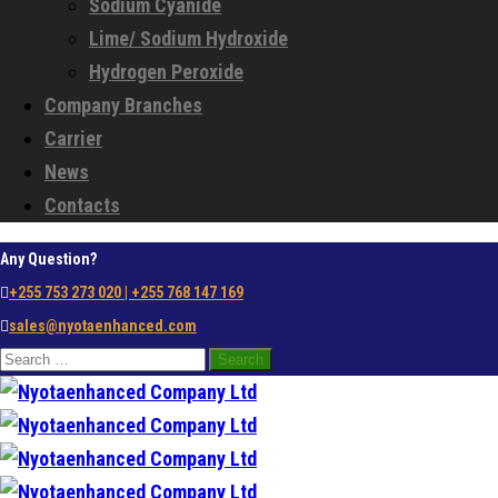
Sodium Cyanide
Lime/ Sodium Hydroxide
Hydrogen Peroxide
Company Branches
Carrier
News
Contacts
Any Question?
+255 753 273 020 | +255 768 147 169
sales@nyotaenhanced.com
Search
for: