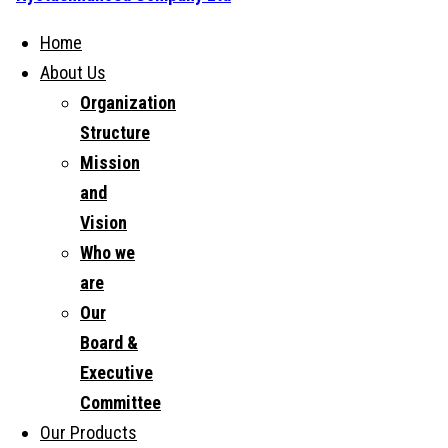
Home
About Us
Organization
Structure
Mission
and
Vision
Who we
are
Our
Board &
Executive
Committee
Our Products