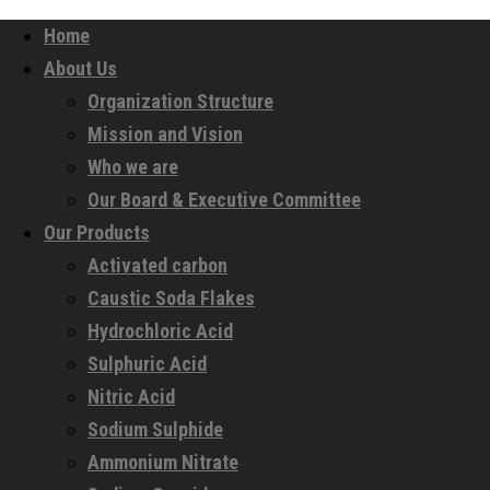
Home
About Us
Organization Structure
Mission and Vision
Who we are
Our Board & Executive Committee
Our Products
Activated carbon
Caustic Soda Flakes
Hydrochloric Acid
Sulphuric Acid
Nitric Acid
Sodium Sulphide
Ammonium Nitrate