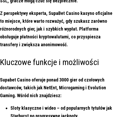
SSL, gracze mogą czuć się bezpiecznie.
Z perspektywy eksperta, SupaBet Casino kasyno oficjalne
to miejsce, które warto rozważyć, gdy szukasz zarówno
różnorodnych gier, jak i szybkich wypłat. Platforma
obsługuje płatności kryptowalutami, co przyspiesza
transfery i zwiększa anonimowość.
Kluczowe funkcje i możliwości
Supabet Casino oferuje ponad 3000 gier od czołowych
dostawców, takich jak NetEnt, Microgaming i Evolution
Gaming. Wśród nich znajdziesz:
Sloty klasyczne i wideo – od popularnych tytułów jak
Starburst po progresywne jackpoty.