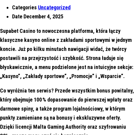
Categories
Uncategorized
Date
December 4, 2025
Supabet Casino to nowoczesna platforma, która łączy
klasyczne kasyno online z zakładami sportowymi w jednym
koncie. Już po kilku minutach nawigacji widać, że twórcy
postawili na przejrzystość i szybkość. Strona ładuje się
błyskawicznie, a menu podzielone jest na intuicyjne sekcje:
„Kasyno”, „Zakłady sportowe”, „Promocje” i „Wsparcie”.
Co wyróżnia ten serwis? Przede wszystkim bonus powitalny,
który obejmuje 100 % dopasowanie do pierwszej wpłaty oraz
darmowe spiny, a także program lojalnościowy, w którym
punkty zamieniane są na bonusy i ekskluzywne oferty.
Dzięki licencji Malta Gaming Authority oraz szyfrowaniu