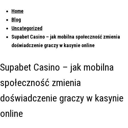
Home
Blog
Uncategorized
Supabet Casino – jak mobilna społeczność zmienia
doświadczenie graczy w kasynie online
Supabet Casino – jak mobilna
społeczność zmienia
doświadczenie graczy w kasynie
online