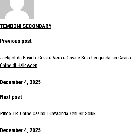
TEMBONI SECONDARY
Previous post
Jackpot da Brivido: Cosa è Vero e Cosa è Solo Leggenda nei Casinò
Online di Halloween
December 4, 2025
Next post
Pinco TR: Online Casino Dünyasında Yeni Bir Soluk
December 4, 2025