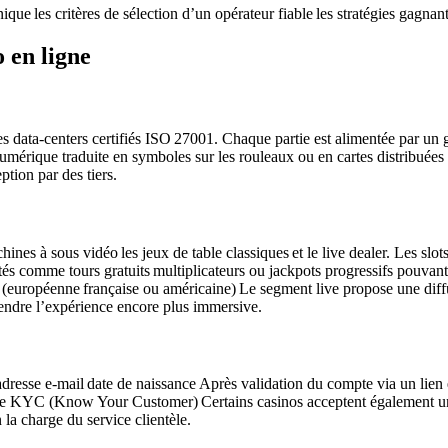
ue les critères de sélection d’un opérateur fiable les stratégies gagnan
 en ligne
es data‑centers certifiés ISO 27001. Chaque partie est alimentée par u
numérique traduite en symboles sur les rouleaux ou en cartes distribuée
tion par des tiers.
hines à sous vidéo les jeux de table classiques et le live dealer. Les slo
és comme tours gratuits multiplicateurs ou jackpots progressifs pouvant
te (européenne française ou américaine) Le segment live propose une dif
rendre l’expérience encore plus immersive.
esse e‑mail date de naissance Après validation du compte via un lien en
rocédure KYC (Know Your Customer) Certains casinos acceptent également 
 la charge du service clientèle.