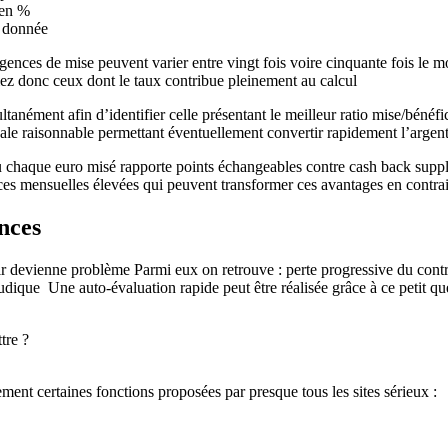
 en %
e donnée
xigences de mise peuvent varier entre vingt fois voire cinquante fois le
iez donc ceux dont le taux contribue pleinement au calcul​
tanément afin d’identifier celle présentant le meilleur ratio mise/bénéf
obale raisonnable permettant éventuellement convertir rapidement l’argent
haque euro misé rapporte points échangeables contre cash back supplém
ces mensuelles élevées qui peuvent transformer ces avantages en contrain
nces
sir devienne problème​ Parmi eux on retrouve : perte progressive du cont
udique ​ Une auto‑évaluation rapide peut être réalisée grâce à ce petit qu
tre ?
ent certaines fonctions proposées par presque tous les sites sérieux :