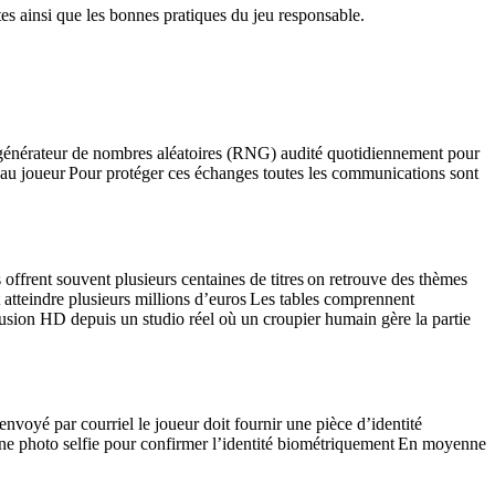
tes ainsi que les bonnes pratiques du jeu responsable.
n générateur de nombres aléatoires (RNG) audité quotidiennement pour
s au joueur Pour protéger ces échanges toutes les communications sont
ts offrent souvent plusieurs centaines de titres on retrouve des thèmes
 atteindre plusieurs millions d’euros Les tables comprennent
fusion HD depuis un studio réel où un croupier humain gère la partie
voyé par courriel le joueur doit fournir une pièce d’identité
une photo selfie pour confirmer l’identité biométriquement En moyenne