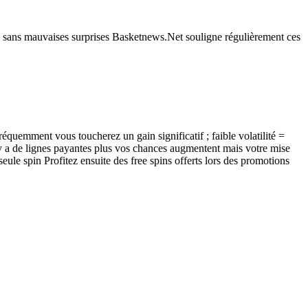
ue sans mauvaises surprises Basketnews.Net souligne régulièrement ces
quemment vous toucherez un gain significatif ; faible volatilité =
l y a de lignes payantes plus vos chances augmentent mais votre mise
ule spin​ Profitez ensuite des free spins offerts lors des promotions