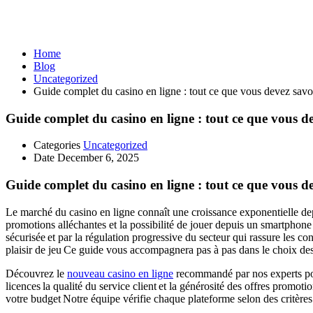
Uncategorized
Home
Blog
Uncategorized
Guide complet du casino en ligne : tout ce que vous devez savo
Guide complet du casino en ligne : tout ce que vous d
Categories
Uncategorized
Date
December 6, 2025
Guide complet du casino en ligne : tout ce que vous d
Le marché du casino en ligne connaît une croissance exponentielle depu
promotions alléchantes et la possibilité de jouer depuis un smartphone
sécurisée et par la régulation progressive du secteur qui rassure les co
plaisir de jeu Ce guide vous accompagnera pas à pas dans le choix des 
Découvrez le
nouveau casino en ligne
recommandé par nos experts pour
licences la qualité du service client et la générosité des offres promot
votre budget Notre équipe vérifie chaque plateforme selon des critères 