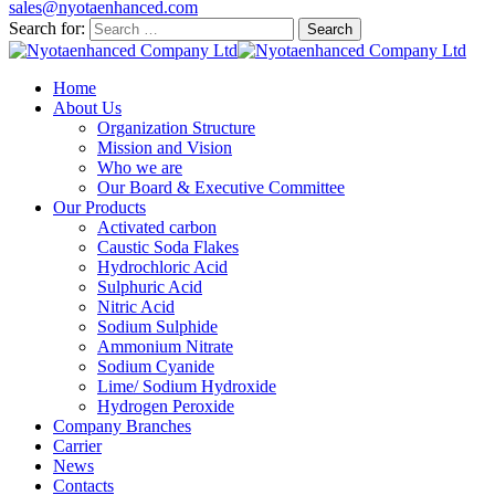
sales@nyotaenhanced.com
Search for:
Home
About Us
Organization Structure
Mission and Vision
Who we are
Our Board & Executive Committee
Our Products
Activated carbon
Caustic Soda Flakes
Hydrochloric Acid
Sulphuric Acid
Nitric Acid
Sodium Sulphide
Ammonium Nitrate
Sodium Cyanide
Lime/ Sodium Hydroxide
Hydrogen Peroxide
Company Branches
Carrier
News
Contacts