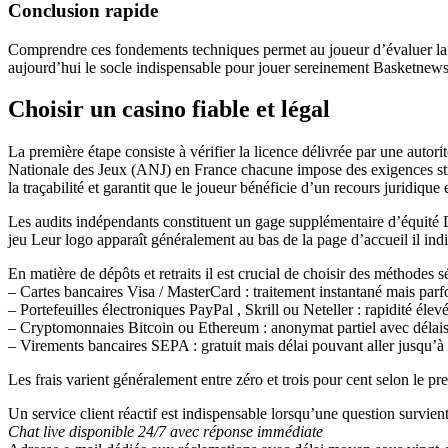
Conclusion rapide
Comprendre ces fondements techniques permet au joueur d’évaluer la t
aujourd’hui le socle indispensable pour jouer sereinement Basketnews
Choisir un casino fiable et légal
La première étape consiste à vérifier la licence délivrée par une a
Nationale des Jeux (ANJ) en France chacune impose des exigences stric
la traçabilité et garantit que le joueur bénéficie d’un recours juridique e
Les audits indépendants constituent un gage supplémentaire d’équit
jeu Leur logo apparaît généralement au bas de la page d’accueil il ind
En matière de dépôts et retraits il est crucial de choisir des méthodes 
– Cartes bancaires Visa / MasterCard : traitement instantané mais parfo
– Portefeuilles électroniques PayPal , Skrill ou Neteller : rapidité éle
– Cryptomonnaies Bitcoin ou Ethereum : anonymat partiel avec délais
– Virements bancaires SEPA : gratuit mais délai pouvant aller jusqu’à 
Les frais varient généralement entre zéro et trois pour cent selon le p
Un service client réactif est indispensable lorsqu’une question survie
Chat live disponible 24/7 avec réponse immédiate