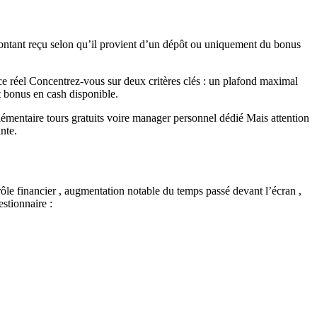
 montant reçu selon qu’il provient d’un dépôt ou uniquement du bonus​
ice réel​ Concentrez‑vous sur deux critères clés : un plafond maximal
 bonus en cash disponible.​
entaire tours gratuits voire manager personnel dédié​ Mais attention
te.​
rôle financier , augmentation notable du temps passé devant l’écran ,
estionnaire :