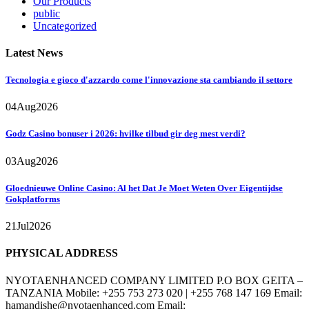
Our Products
public
Uncategorized
Latest News
Tecnologia e gioco d'azzardo come l'innovazione sta cambiando il settore
04
Aug
2026
Godz Casino bonuser i 2026: hvilke tilbud gir deg mest verdi?
03
Aug
2026
Gloednieuwe Online Casino: Al het Dat Je Moet Weten Over Eigentijdse
Gokplatforms
21
Jul
2026
PHYSICAL ADDRESS
NYOTAENHANCED COMPANY LIMITED P.O BOX GEITA –
TANZANIA Mobile: +255 753 273 020 | +255 768 147 169 Email:
hamandishe@nyotaenhanced.com Email: