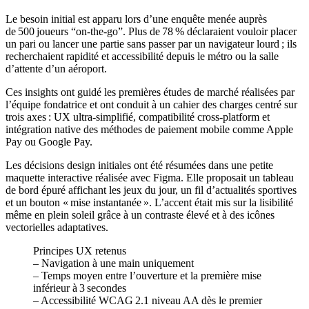
Le besoin initial est apparu lors d’une enquête menée auprès
de 500 joueurs “on‑the‑go”. Plus de 78 % déclaraient vouloir placer
un pari ou lancer une partie sans passer par un navigateur lourd ; ils
recherchaient rapidité et accessibilité depuis le métro ou la salle
d’attente d’un aéroport.
Ces insights ont guidé les premières études de marché réalisées par
l’équipe fondatrice et ont conduit à un cahier des charges centré sur
trois axes : UX ultra‑simplifié, compatibilité cross‑platform et
intégration native des méthodes de paiement mobile comme Apple
Pay ou Google Pay.
Les décisions design initiales ont été résumées dans une petite
maquette interactive réalisée avec Figma. Elle proposait un tableau
de bord épuré affichant les jeux du jour, un fil d’actualités sportives
et un bouton « mise instantanée ». L’accent était mis sur la lisibilité
même en plein soleil grâce à un contraste élevé et à des icônes
vectorielles adaptatives.
Principes UX retenus
– Navigation à une main uniquement
– Temps moyen entre l’ouverture et la première mise
inférieur à 3 secondes
– Accessibilité WCAG 2.1 niveau AA dès le premier