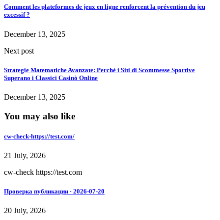
Comment les plateformes de jeux en ligne renforcent la prévention du jeu
excessif ?
December 13, 2025
Next post
Strategie Matematiche Avanzate: Perché i Siti di Scommesse Sportive
Superano i Classici Casinò Online
December 13, 2025
You may also like
cw-check-https://test.com/
21 July, 2026
cw-check https://test.com
Проверка публикации · 2026-07-20
20 July, 2026