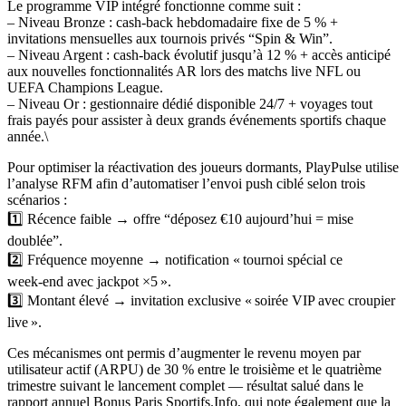
Le programme VIP intégré fonctionne comme suit :
– Niveau Bronze : cash‑back hebdomadaire fixe de 5 % +
invitations mensuelles aux tournois privés “Spin & Win”.
– Niveau Argent : cash‑back évolutif jusqu’à 12 % + accès anticipé
aux nouvelles fonctionnalités AR lors des matchs live NFL ou
UEFA Champions League.
– Niveau Or : gestionnaire dédié disponible 24/7 + voyages tout
frais payés pour assister à deux grands événements sportifs chaque
année.\
Pour optimiser la réactivation des joueurs dormants, PlayPulse utilise
l’analyse RFM afin d’automatiser l’envoi push ciblé selon trois
scénarios :
1️⃣ Récence faible → offre “déposez €10 aujourd’hui = mise
doublée”.
2️⃣ Fréquence moyenne → notification « tournoi spécial ce
week‑end avec jackpot ×5 ».
3️⃣ Montant élevé → invitation exclusive « soirée VIP avec croupier
live ».
Ces mécanismes ont permis d’augmenter le revenu moyen par
utilisateur actif (ARPU) de 30 % entre le troisième et le quatrième
trimestre suivant le lancement complet — résultat salué dans le
rapport annuel Bonus Paris Sportifs.Info, qui note également que la