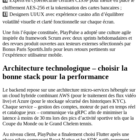
2️⃣ Experts en cybersécurité certifiés CISSP pour mettre en place le
chiffrement AES‑256 et la tokenisation des cartes bancaires ;
3️⃣ Designers UI/UX avec expérience casino afin d’équilibrer
volatilité visuelle et clarté fonctionnelle sur chaque écran.
Une fois l’équipe constituée, PlayPulse a adopté une culture agile
inspirée du framework Scrum avec deux sprints hebdomadaires et
des revues produit ouvertes aux testeurs externes sélectionnés par
Bonus Paris Sportifs.Info pour leurs retours pertinents sur
l’expérience utilisateur mobile.
Architecture technologique – choisir la
bonne stack pour la performance
Le backend repose sur une architecture micro‑services hébergée sur
un cloud hybride combinant AWS (pour le traitement des flux vidéo
live) et Azure (pour le stockage sécurisé des historiques KYC).
Chaque service – gestion des comptes, moteur de pari en temps réel
et catalogue jeux – communique via gRPC afin de minimiser la
latence à moins de 30 ms lors des pics d’activité sportive tels que la
Coupe du Monde ou le Grand Chelem tennis.
Au niveau client, PlayPulse a finalement choisi Flutter après une
phase pilote comparant React Native et les SDK natifs purement