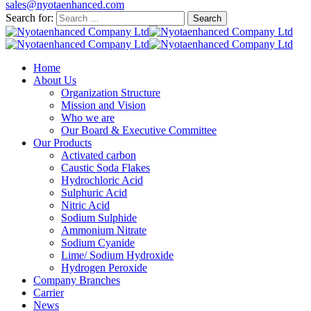
sales@nyotaenhanced.com
Search for:
Home
About Us
Organization Structure
Mission and Vision
Who we are
Our Board & Executive Committee
Our Products
Activated carbon
Caustic Soda Flakes
Hydrochloric Acid
Sulphuric Acid
Nitric Acid
Sodium Sulphide
Ammonium Nitrate
Sodium Cyanide
Lime/ Sodium Hydroxide
Hydrogen Peroxide
Company Branches
Carrier
News