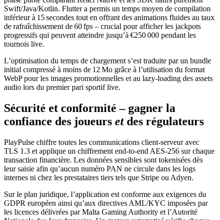
Swift/Java/Kotlin. Flutter a permis un temps moyen de compilation
inférieur à 15 secondes tout en offrant des animations fluides au taux
de rafraîchissement de 60 fps – crucial pour afficher les jackpots
progressifs qui peuvent atteindre jusqu’à €250 000 pendant les
tournois live.
L’optimisation du temps de chargement s’est traduite par un bundle
initial compressé à moins de 12 Mo grâce à l’utilisation du format
WebP pour les images promotionnelles et au lazy‑loading des assets
audio lors du premier pari sportif live.
Sécurité et conformité – gagner la
confiance des joueurs
et
des régulateurs
PlayPulse chiffre toutes les communications client‑serveur avec
TLS 1.3 et applique un chiffrement end‑to‑end AES‑256 sur chaque
transaction financière. Les données sensibles sont tokenisées dès
leur saisie afin qu’aucun numéro PAN ne circule dans les logs
internes ni chez les prestataires tiers tels que Stripe ou Adyen.
Sur le plan juridique, l’application est conforme aux exigences du
GDPR européen ainsi qu’aux directives AML/KYC imposées par
les licences délivrées par Malta Gaming Authority et l’Autorité