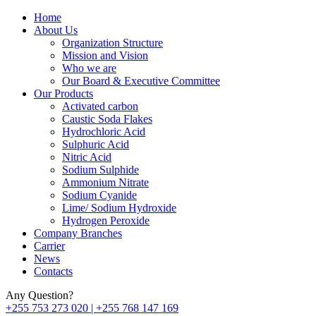
Home
About Us
Organization Structure
Mission and Vision
Who we are
Our Board & Executive Committee
Our Products
Activated carbon
Caustic Soda Flakes
Hydrochloric Acid
Sulphuric Acid
Nitric Acid
Sodium Sulphide
Ammonium Nitrate
Sodium Cyanide
Lime/ Sodium Hydroxide
Hydrogen Peroxide
Company Branches
Carrier
News
Contacts
Any Question?
+255 753 273 020 | +255 768 147 169