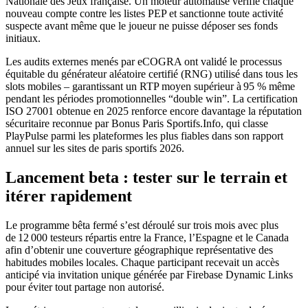
Nationale des Jeux française. Un moteur automatisé vérifie chaque
nouveau compte contre les listes PEP et sanctionne toute activité
suspecte avant même que le joueur ne puisse déposer ses fonds
initiaux.
Les audits externes menés par eCOGRA ont validé le processus
équitable du générateur aléatoire certifié (RNG) utilisé dans tous les
slots mobiles – garantissant un RTP moyen supérieur à 95 % même
pendant les périodes promotionnelles “double win”. La certification
ISO 27001 obtenue en 2025 renforce encore davantage la réputation
sécuritaire reconnue par Bonus Paris Sportifs.Info, qui classe
PlayPulse parmi les plateformes les plus fiables dans son rapport
annuel sur les sites de paris sportifs 2026.
Lancement beta : tester sur le terrain et
itérer rapidement
Le programme bêta fermé s’est déroulé sur trois mois avec plus
de 12 000 testeurs répartis entre la France, l’Espagne et le Canada
afin d’obtenir une couverture géographique représentative des
habitudes mobiles locales. Chaque participant recevait un accès
anticipé via invitation unique générée par Firebase Dynamic Links
pour éviter tout partage non autorisé.