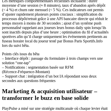
Les métriques comportementales recueillies incluaient : durée
moyenne d’une session (≈ 8 minutes), taux d’abandon après dépôt
(< 4 %) et churn rate mensuel (< 5 %). Ces indicateurs ont permis
d’ajuster rapidement plusieurs points cruciaux : simplification du
processus dépôt/retrait grâce à une API bancaire directe qui réduit le
temps moyen à moins de 30 secondes ; ajout d’un système push
personnalisé rappelant aux joueurs leurs bonus daily spin lorsqu’ils
sont inactifs depuis plus d’une heure ; optimisation du fil d’actualités
sportives afin qu’il charge uniquement les événements pertinents au
fuseau horaire local du joueur testé par Bonus Paris Sportifs.Info
lors du suivi bêta.
Points clés issus du bêta
– Interface dépôt : passage du formulaire à trois champs vers une
solution “one‑tap”
– Notifications : segmentation basée sur RFM
(Récence‑Fréquence‑Montant)
– Support chat : intégration d’un bot IA répondant sous deux
secondes aux questions fréquentes
Marketing & acquisition utilisateur –
transformer le buzz en base solide
PlayPulse a misé sur une stratégie multicanale où chaque levier était