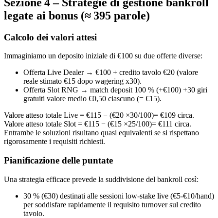
Sezione 4 – Strategie di gestione bankroll
legate ai bon​us (≈ 395 parole)
Calcolo dei valori attesi
Immaginiamo un deposito iniziale di €100 su due offerte diverse:
Offerta Live Dealer → €100 + credito tavolo €20 (valore
reale stimato €15 dopo wagering x30).
Offerta Slot RNG → match deposit 100 % (+€100) +30 giri
gratuiti valore medio €0,50 ciascuno (= €15).
Valore atteso totale Live = €115 − (€20 ×30/100)= €109 circa.
Valore atteso totale Slot = €115 − (€15 ×25/100)= €111 circa.
Entrambe le soluzioni risultano quasi equivalenti se si rispettano
rigorosamente i requisiti richiesti.
Pianificazione delle puntate
Una strategia efficace prevede la suddivisione del bankroll così:
30 % (€30) destinati alle sessioni low‑stake live (€5‑€10/hand)
per soddisfare rapidamente il requisito turnover sul credito
tavolo.