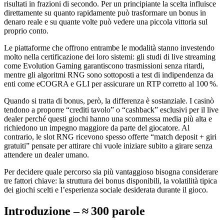
risultati in frazioni di secondo. Per un principiante la scelta influisce
direttamente su quanto rapidamente può trasformare un bonus in
denaro reale e su quante volte può vedere una piccola vittoria sul
proprio conto.
Le piattaforme che offrono entrambe le modalità stanno investendo
molto nella certificazione dei loro sistemi: gli studi di live streaming
come Evolution Gaming garantiscono trasmissioni senza ritardi,
mentre gli algoritmi RNG sono sottoposti a test di indipendenza da
enti come eCOGRA e GLI per assicurare un RTP corretto al 100 %.
Quando si tratta di bonus, però, la differenza è sostanziale. I casinò
tendono a proporre “crediti tavolo” o “cashback” esclusivi per il live
dealer perché questi giochi hanno una scommessa media più alta e
richiedono un impegno maggiore da parte del giocatore. Al
contrario, le slot RNG ricevono spesso offerte “match deposit + giri
gratuiti” pensate per attirare chi vuole iniziare subito a girare senza
attendere un dealer umano.
Per decidere quale percorso sia più vantaggioso bisogna considerare
tre fattori chiave: la struttura dei bonus disponibili, la volatilità tipica
dei giochi scelti e l’esperienza sociale desiderata durante il gioco.
Introduzione – ≈ 300 parole