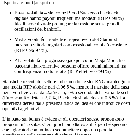
rispetto a grandi jackpot rari.
Bassa volatilità – slot come Blood Suckers o blackjack
digitale hanno payout frequenti ma modesti (RTP ≈ 98 %).
Ideali per chi vuole prolungare la sessione senza grandi
oscillazioni del bankroll.
Media volatilità – roulette europea live o slot Starburst
mostrano vittorie regolari con occasionali colpi d’occasione
(RTP ≈ 96‑97 %).
Alta volatilità – progressive jackpot come Mega Moolah o
baccarat high‑roller live possono offrire premi milionari ma
con frequenza molto ridotta (RTP effettivo < 94 %).
Statistiche recenti del settore indicano che le slot RNG mantengono
una media RTP globale pari al 96,5 %, mentre il margine della casa
nei tavoli live varia dal 2,2 % al 5,5 % a seconda della variante scelta
(European Roulette ≈ 2,7 %, Blackjack single deck ≈ 0,5 %). La
differenza deriva dalla presenza fisica del dealer che introduce costi
operativi aggiuntivi.
L’impatto sui bonus è evidente: gli operatori spesso propongono
programmi “cashback” sui giochi ad alta volatilità perché sperano
che i giocatori continuino a scommettere dopo una perdita