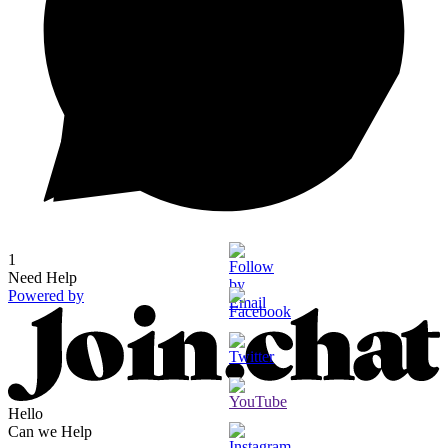
1
Need Help
Powered by
Hello
Can we Help