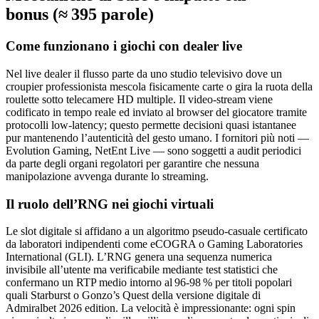
bonus (≈ 395 parole)
Come funzionano i giochi con dealer live
Nel live dealer il flusso parte da uno studio televisivo dove un
croupier professionista mescola fisicamente carte o gira la ruota della
roulette sotto telecamere HD multiple. Il video‑stream viene
codificato in tempo reale ed inviato al browser del giocatore tramite
protocolli low‑latency; questo permette decisioni quasi istantanee
pur mantenendo l’autenticità del gesto umano. I fornitori più noti —
Evolution Gaming, NetEnt Live — sono soggetti a audit periodici
da parte degli organi regolatori per garantire che nessuna
manipolazione avvenga durante lo streaming.
Il ruolo dell’RNG nei giochi virtuali
Le slot digitale si affidano a un algoritmo pseudo‑casuale certificato
da laboratori indipendenti come eCOGRA o Gaming Laboratories
International (GLI). L’RNG genera una sequenza numerica
invisibile all’utente ma verificabile mediante test statistici che
confermano un RTP medio intorno al 96‑98 % per titoli popolari
quali Starburst o Gonzo’s Quest della versione digitale di
Admiralbet 2026 edition. La velocità è impressionante: ogni spin