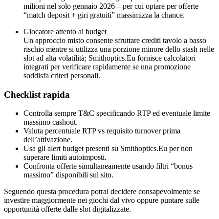
milioni nel solo gennaio 2026—per cui optare per offerte
“match deposit + giri gratuiti” massimizza la chance.
Giocatore attento ai budget
Un approccio misto consente sfruttare crediti tavolo a basso
rischio mentre si utilizza una porzione minore dello stash nelle
slot ad alta volatilità; Smithoptics.Eu fornisce calcolatori
integrati per verificare rapidamente se una promozione
soddisfa criteri personali.
Checklist rapida
Controlla sempre T&C specificando RTP ed eventuale limite
massimo cashout.
Valuta percentuale RTP vs requisito turnover prima
dell’attivazione.
Usa gli alert budget presenti su Smithoptics.Eu per non
superare limiti autoimposti.
Confronta offerte simultaneamente usando filtri “bonus
massimo” disponibili sul sito.
Seguendo questa procedura potrai decidere consapevolmente se
investire maggiormente nei giochi dal vivo oppure puntare sulle
opportunità offerte dalle slot digitalizzate.