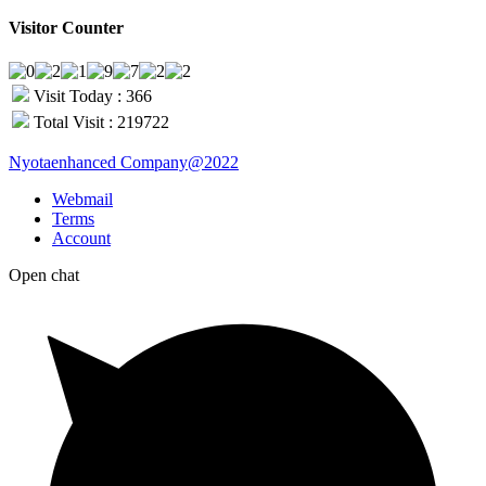
Visitor Counter
Visit Today : 366
Total Visit : 219722
Nyotaenhanced Company@2022
Webmail
Terms
Account
Open chat