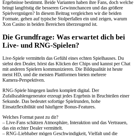
Ergebnisse bestimmt. Beide Varianten haben ihre Fans, doch welche
bringt langfristig die besseren Gewinnchancen und das größere
Spielvergnügen? In diesem Beitrag vergleichen wir die beiden
Formate, gehen auf typische Stolperfallen ein und zeigen, warum
Xon Casino in beiden Bereichen überzeugend ist.
Die Grundfrage: Was erwartet dich bei
Live‑ und RNG‑Spielen?
Live‑Spiele vermitteln das Gefühl eines echten Spielhauses. Du
siehst den Dealer, hörst das Klicken der Chips und kannst per Chat
mit anderen Spielern kommunizieren. Die Bildqualität ist heute
meist HD, und die meisten Plattformen bieten mehrere
Kamera‑Perspektiven.
RNG‑Spiele hingegen laufen komplett digital. Der
Zufallszahlengenerator erzeugt jedes Ergebnis in Bruchteilen einer
Sekunde. Das bedeutet sofortige Spielrunden, hohe
Einsatzflexibilität und häufigere Bonus‑Features.
Welches Format passt zu dir?
– Live‑Fans schätzen Atmosphäre, Interaktion und das Vertrauen,
das ein echter Dealer vermittelt.
– RNG‑Liebhaber mögen Geschwindigkeit, Vielfalt und die