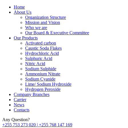
Home
About Us
Organization Structure
Mission and Vision
Who we are
Our Board & Executive Committee
Our Products
Activated carbon
Caustic Soda Flakes
Hydrochloric Acid
Sulphuric Acid
Nitric Acid
Sodium Sulphide
Ammonium Nitrate
Sodium Cyanide
Lime/ Sodium Hydroxide
Hydrogen Peroxide
Company Branches
Carrier
News
Contacts
Any Question?
+255 753 273 020 | +255 768 147 169