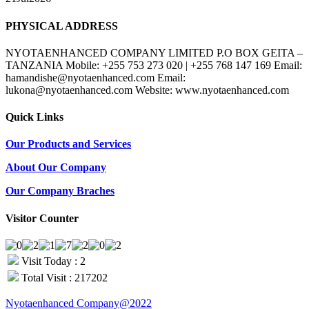
PHYSICAL ADDRESS
NYOTAENHANCED COMPANY LIMITED P.O BOX GEITA –
TANZANIA Mobile: +255 753 273 020 | +255 768 147 169 Email:
hamandishe@nyotaenhanced.com Email:
lukona@nyotaenhanced.com Website: www.nyotaenhanced.com
Quick Links
Our Products and Services
About Our Company
Our Company Braches
Visitor Counter
Visit Today : 2
Total Visit : 217202
Nyotaenhanced Company@2022