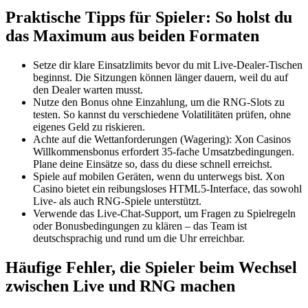
Praktische Tipps für Spieler: So holst du
das Maximum aus beiden Formaten
Setze dir klare Einsatzlimits bevor du mit Live‑Dealer‑Tischen
beginnst. Die Sitzungen können länger dauern, weil du auf
den Dealer warten musst.
Nutze den Bonus ohne Einzahlung, um die RNG‑Slots zu
testen. So kannst du verschiedene Volatilitäten prüfen, ohne
eigenes Geld zu riskieren.
Achte auf die Wettanforderungen (Wagering): Xon Casinos
Willkommensbonus erfordert 35‑fache Umsatzbedingungen.
Plane deine Einsätze so, dass du diese schnell erreichst.
Spiele auf mobilen Geräten, wenn du unterwegs bist. Xon
Casino bietet ein reibungsloses HTML5‑Interface, das sowohl
Live‑ als auch RNG‑Spiele unterstützt.
Verwende das Live‑Chat‑Support, um Fragen zu Spielregeln
oder Bonusbedingungen zu klären – das Team ist
deutschsprachig und rund um die Uhr erreichbar.
Häufige Fehler, die Spieler beim Wechsel
zwischen Live und RNG machen