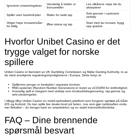
Vanskelig å trekke ut
Les vilkårene nøye før du
Ignorerer omsetningskrav
bonusmidler
aksepterer
Sett grenser i casinoets
Spiller uten bankroll‑plan
Risiko for raskt tap
verktøy
Velger høye innsatsnivåer
Start med lav innsats, bygg
Øker stress og tap
for tidlig
opp gradvis
Hvorfor Unibet Casino er det
trygge valget for norske
spillere
Unibet Casino er lisensiert av UK Gambling Commission og Malta Gaming Authority, to av
de mest anerkjente reguleringsmyndighetene i Europa. Dette betyr at:
Spillernes penger er beskyttet i separate kontoer.
RNG‑systemer (Random Number Generators) er testet av eCOGRA for rettferdighet.
Ansvarlig spill er integrert med verktøy som innskuddsbegrensning, tap‑grense og
selv‑utestengelse.
I tillegg tilbyr Unibet Casino en mobil‑optimalisert plattform som fungerer sømløst på både
iOS og Android. Du kan spille live dealer‑bord på farten, noe som gjør nyttårsaften enda
mer fleksibel – du trenger bare en smarttelefon og en stabil internettforbindelse.
FAQ – Dine brennende
spørsmål besvart