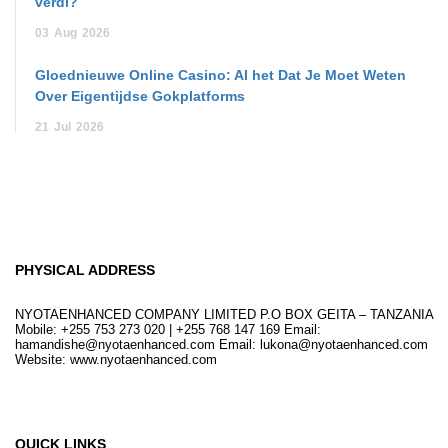
verdi?
03
Aug
2026
Gloednieuwe Online Casino: Al het Dat Je Moet Weten
Over Eigentijdse Gokplatforms
21
Jul
2026
PHYSICAL ADDRESS
NYOTAENHANCED COMPANY LIMITED P.O BOX GEITA – TANZANIA
Mobile: +255 753 273 020 | +255 768 147 169 Email:
hamandishe@nyotaenhanced.com Email: lukona@nyotaenhanced.com
Website: www.nyotaenhanced.com
QUICK LINKS