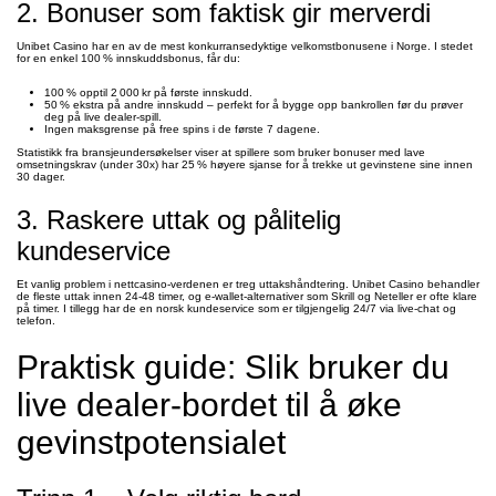
2. Bonuser som faktisk gir merverdi
Unibet Casino har en av de mest konkurransedyktige velkomstbonusene i Norge. I stedet
for en enkel 100 % innskuddsbonus, får du:
100 % opptil 2 000 kr på første innskudd.
50 % ekstra på andre innskudd – perfekt for å bygge opp bankrollen før du prøver
deg på live dealer‑spill.
Ingen maksgrense på free spins i de første 7 dagene.
Statistikk fra bransjeundersøkelser viser at spillere som bruker bonuser med lave
omsetningskrav (under 30x) har 25 % høyere sjanse for å trekke ut gevinstene sine innen
30 dager.
3. Raskere uttak og pålitelig
kundeservice
Et vanlig problem i nettcasino‑verdenen er treg uttakshåndtering. Unibet Casino behandler
de fleste uttak innen 24‑48 timer, og e‑wallet‑alternativer som Skrill og Neteller er ofte klare
på timer. I tillegg har de en norsk kundeservice som er tilgjengelig 24/7 via live‑chat og
telefon.
Praktisk guide: Slik bruker du
live dealer‑bordet til å øke
gevinstpotensialet