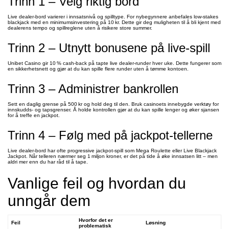
Trinn 1 – Velg riktig bord
Live dealer‑bord varierer i innsatsnivå og spilltype. For nybegynnere anbefales low‑stakes
blackjack med en minimumsinvestering på 10 kr. Dette gir deg muligheten til å bli kjent med
dealerens tempo og spillreglene uten å risikere store summer.
Trinn 2 – Utnytt bonusene på live‑spill
Unibet Casino gir 10 % cash‑back på tapte live dealer‑runder hver uke. Dette fungerer som
en sikkerhetsnett og gjør at du kan spille flere runder uten å tømme kontoen.
Trinn 3 – Administrer bankrollen
Sett en daglig grense på 500 kr og hold deg til den. Bruk casinoets innebygde verktøy for
innskudds- og tapsgrenser. Å holde kontrollen gjør at du kan spille lenger og øker sjansen
for å treffe en jackpot.
Trinn 4 – Følg med på jackpot‑tellerne
Live dealer‑bord har ofte progressive jackpot‑spill som Mega Roulette eller Live Blackjack
Jackpot. Når telleren nærmer seg 1 miljon kroner, er det på tide å øke innsatsen litt – men
aldri mer enn du har råd til å tape.
Vanlige feil og hvordan du
unngår dem
Hvorfor det er
Feil
Løsning
problematisk