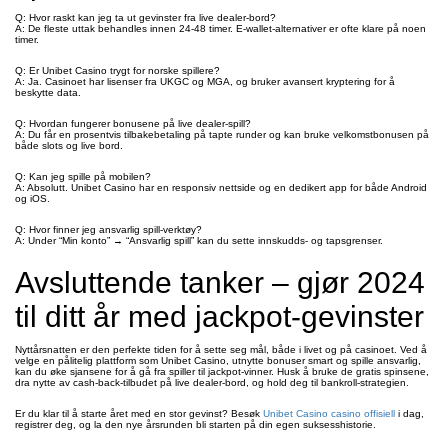
Q: Hvor raskt kan jeg ta ut gevinster fra live dealer‑bord?
A: De fleste uttak behandles innen 24‑48 timer. E‑wallet‑alternativer er ofte klare på noen
timer.
Q: Er Unibet Casino trygt for norske spillere?
A: Ja. Casinoet har lisenser fra UKGC og MGA, og bruker avansert kryptering for å
beskytte data.
Q: Hvordan fungerer bonusene på live dealer‑spill?
A: Du får en prosentvis tilbakebetaling på tapte runder og kan bruke velkomstbonusen på
både slots og live bord.
Q: Kan jeg spille på mobilen?
A: Absolutt. Unibet Casino har en responsiv nettside og en dedikert app for både Android
og iOS.
Q: Hvor finner jeg ansvarlig spill‑verktøy?
A: Under “Min konto” → “Ansvarlig spill” kan du sette innskudds‑ og tapsgrenser.
Avsluttende tanker – gjør 2024
til ditt år med jackpot‑gevinster
Nyttårsnatten er den perfekte tiden for å sette seg mål, både i livet og på casinoet. Ved å
velge en pålitelig plattform som Unibet Casino, utnytte bonuser smart og spille ansvarlig,
kan du øke sjansene for å gå fra spiller til jackpot‑vinner. Husk å bruke de gratis spinsene,
dra nytte av cash‑back‑tilbudet på live dealer‑bord, og hold deg til bankroll‑strategien.
Er du klar til å starte året med en stor gevinst? Besøk
Unibet Casino casino offisiell
i dag,
registrer deg, og la den nye årsrunden bli starten på din egen suksesshistorie.