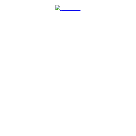
Follow us