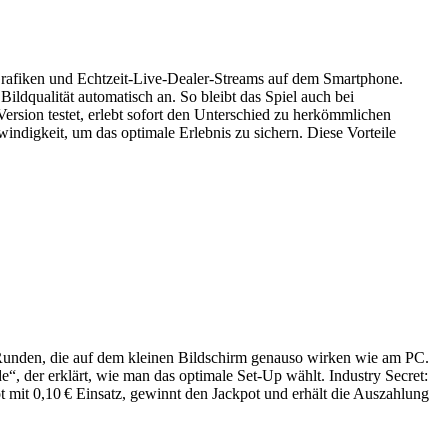
rafiken und Echtzeit‑Live‑Dealer‑Streams auf dem Smartphone.
Bildqualität automatisch an. So bleibt das Spiel auch bei
Version testet, erlebt sofort den Unterschied zu herkömmlichen
windigkeit, um das optimale Erlebnis zu sichern. Diese Vorteile
‑Runden, die auf dem kleinen Bildschirm genauso wirken wie am PC.
e“, der erklärt, wie man das optimale Set‑Up wählt. Industry Secret:
lot mit 0,10 € Einsatz, gewinnt den Jackpot und erhält die Auszahlung