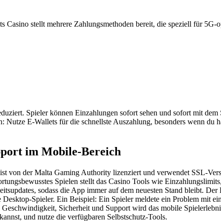
 Casino stellt mehrere Zahlungsmethoden bereit, die speziell für 5G‑o
duziert. Spieler können Einzahlungen sofort sehen und sofort mit dem
n: Nutze E‑Wallets für die schnellste Auszahlung, besonders wenn du hä
port im Mobile‑Bereich
o ist von der Malta Gaming Authority lizenziert und verwendet SSL‑Ver
rtungsbewusstes Spielen stellt das Casino Tools wie Einzahlungslimits
itsupdates, sodass die App immer auf dem neuesten Stand bleibt. Der
ie Desktop‑Spieler. Ein Beispiel: Ein Spieler meldete ein Problem mit 
Geschwindigkeit, Sicherheit und Support wird das mobile Spielerlebn
 kannst, und nutze die verfügbaren Selbstschutz‑Tools.