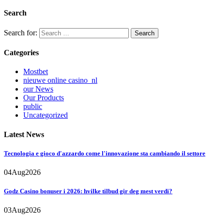
Search
Search for:
Categories
Mostbet
nieuwe online casino_nl
our News
Our Products
public
Uncategorized
Latest News
Tecnologia e gioco d'azzardo come l'innovazione sta cambiando il settore
04
Aug
2026
Godz Casino bonuser i 2026: hvilke tilbud gir deg mest verdi?
03
Aug
2026