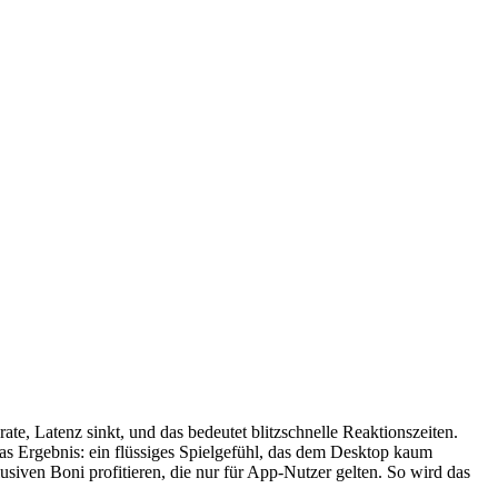
ate, Latenz sinkt, und das bedeutet blitzschnelle Reaktionszeiten.
Das Ergebnis: ein flüssiges Spielgefühl, das dem Desktop kaum
siven Boni profitieren, die nur für App‑Nutzer gelten. So wird das