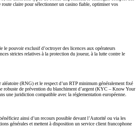
 route claire pour sélectionner un casino fiable, optimiser vos
e le pouvoir exclusif d’octroyer des licences aux opérateurs
ces strictes relatives à la protection du joueur, à la lutte contre le
teur aléatoire (RNG) et le respect d’un RTP minimum généralement fixé
système robuste de prévention du blanchiment d’argent (KYC – Know Your
dans une juridiction compatible avec la réglementation européenne.
 bénéficiez ainsi d’un recours possible devant l’Autorité ou via les
tions générales et mettent à disposition un service client francophone