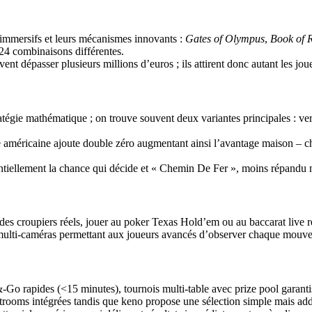
 immersifs et leurs mécanismes innovants :
Gates of Olympus
,
Book of 
24 combinaisons différentes.
ent dépasser plusieurs millions d’euros ; ils attirent donc autant les j
ratégie mathématique ; on trouve souvent deux variantes principales : ve
américaine ajoute double zéro augmentant ainsi l’avantage maison – ch
entiellement la chance qui décide et « Chemin De Fer », moins répandu m
es croupiers réels, jouer au poker Texas Hold’em ou au baccarat live 
lti‑caméras permettant aux joueurs avancés d’observer chaque mouveme
&‑Go rapides (<15 minutes), tournois multi‑table avec prize pool garant
rooms intégrées tandis que keno propose une sélection simple mais addic