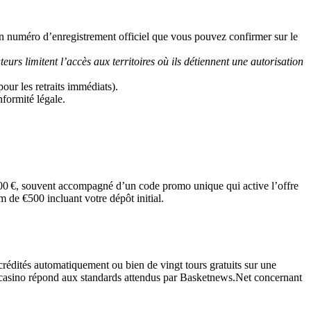
’un numéro d’enregistrement officiel que vous pouvez confirmer sur le
s limitent l’accès aux territoires où ils détiennent une autorisation
our les retraits immédiats).
nformité légale.
 200 €, souvent accompagné d’un code promo unique qui active l’offre
de €500 incluant votre dépôt initial.
crédités automatiquement ou bien de vingt tours gratuits sur une
r si le casino répond aux standards attendus par Basketnews.Net concernant