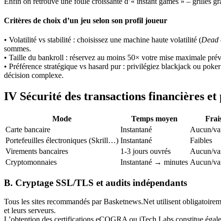
Enfin on retrouve une foule croissante d’« instant games » – grilles gr
Critères de choix d’un jeu selon son profil joueur
• Volatilité vs stabilité : choisissez une machine haute volatilité (
Dead 
sommes.
• Taille du bankroll : réservez au moins 50× votre mise maximale prévu
• Préférence stratégique vs hasard pur : privilégiez blackjack ou poke
décision complexe.
IV Sécurité des transactions financières et
Mode
Temps moyen
Frai
Carte bancaire
Instantané
Aucun/var
Portefeuilles électroniques (Skrill…)
Instantané
Faibles
Virements bancaires
1‑3 jours ouvrés
Aucun/var
Cryptomonnaies
Instantané → minutes
Aucun/var
B. Cryptage SSL/TLS et audits indépendants
Tous les sites recommandés par Basketnews.Net utilisent obligatoirem
et leurs serveurs.
L’obtention des certifications eCOGRA ou iTech Labs constitue égaleme