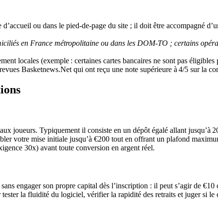
e d’accueil ou dans le pied‑de‑page du site ; il doit être accompagné d
ciliés en France métropolitaine ou dans les DOM‑TO ; certains opérateur
ment locales (exemple : certaines cartes bancaires ne sont pas éligibles p
s revues Basketnews.Net qui ont reçu une note supérieure à 4/5 sur la co
tions
eaux joueurs. Typiquement il consiste en un dépôt égalé allant jusqu’à
votre mise initiale jusqu’à €200 tout en offrant un plafond maximum 
gence 30x) avant toute conversion en argent réel.
ns engager son propre capital dès l’inscription : il peut s’agir de €10 
r tester la fluidité du logiciel, vérifier la rapidité des retraits et juge