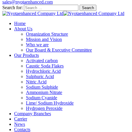
sales@nyotaenhanced.com
Search for:
Home
About Us
Organization Structure
Mission and Vision
Who we are
Our Board & Executive Committee
Our Products
Activated carbon
Caustic Soda Flakes
Hydrochloric Acid
Sulphuric Acid
Nitric Acid
Sodium Sulphide
Ammonium Nitrate
Sodium Cyanide
Lime/ Sodium Hydroxide
Hydrogen Peroxide
Company Branches
Carrier
News
Contacts