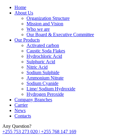
Home
About Us
Organization Structure
Mission and Vision
Who we are
Our Board & Executive Committee
Our Products
Activated carbon
Caustic Soda Flakes
Hydrochloric Acid
Sulphuric Acid
Nitric Acid
Sodium Sulphide
Ammonium Nitrate
Sodium Cyanide
Lime/ Sodium Hydroxide
Hydrogen Peroxide
Company Branches
Carrier
News
Contacts
Any Question?
+255 753 273 020 | +255 768 147 169