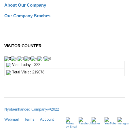
About Our Company
Our Company Braches
VISITOR COUNTER
Visit Today : 322
Total Visit : 219678
Nyotaenhanced Company@2022
Webmail
Terms
Account