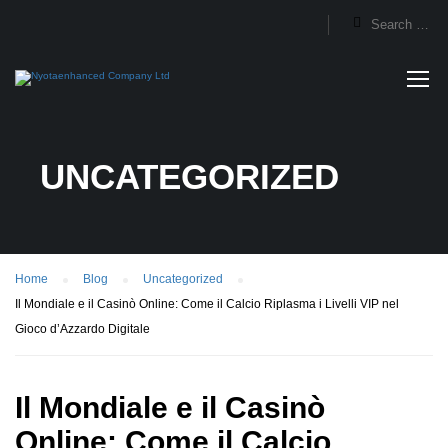
UNCATEGORIZED
Home
Blog
Uncategorized
Il Mondiale e il Casinò Online: Come il Calcio Riplasma i Livelli VIP nel
Gioco d’Azzardo Digitale
Il Mondiale e il Casinò
Online: Come il Calcio