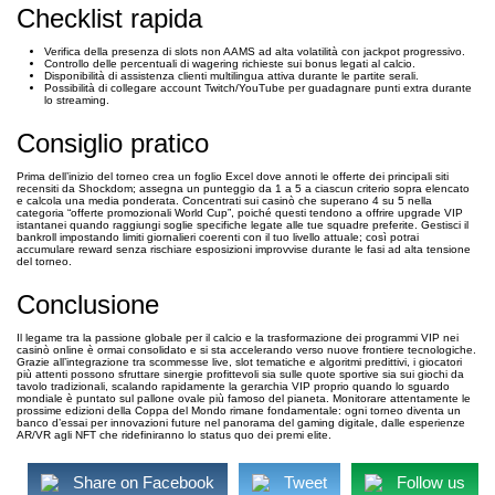
Checklist rapida
Verifica della presenza di slots non AAMS ad alta volatilità con jackpot progressivo.
Controllo delle percentuali di wagering richieste sui bonus legati al calcio.
Disponibilità di assistenza clienti multilingua attiva durante le partite serali.
Possibilità di collegare account Twitch/YouTube per guadagnare punti extra durante
lo streaming.
Consiglio pratico
Prima dell’inizio del torneo crea un foglio Excel dove annoti le offerte dei principali siti
recensiti da Shockdom; assegna un punteggio da 1 a 5 a ciascun criterio sopra elencato
e calcola una media ponderata. Concentrati sui casinò che superano 4 su 5 nella
categoria “offerte promozionali World Cup”, poiché questi tendono a offrire upgrade VIP
istantanei quando raggiungi soglie specifiche legate alle tue squadre preferite. Gestisci il
bankroll impostando limiti giornalieri coerenti con il tuo livello attuale; così potrai
accumulare reward senza rischiare esposizioni improvvise durante le fasi ad alta tensione
del torneo.
Conclusione
Il legame tra la passione globale per il calcio e la trasformazione dei programmi VIP nei
casinò online è ormai consolidato e si sta accelerando verso nuove frontiere tecnologiche.
Grazie all’integrazione tra scommesse live, slot tematiche e algoritmi predittivi, i giocatori
più attenti possono sfruttare sinergie profittevoli sia sulle quote sportive sia sui giochi da
tavolo tradizionali, scalando rapidamente la gerarchia VIP proprio quando lo sguardo
mondiale è puntato sul pallone ovale più famoso del pianeta. Monitorare attentamente le
prossime edizioni della Coppa del Mondo rimane fondamentale: ogni torneo diventa un
banco d’essai per innovazioni future nel panorama del gaming digitale, dalle esperienze
AR/VR agli NFT che ridefiniranno lo status quo dei premi elite.
Share on Facebook
Tweet
Follow us