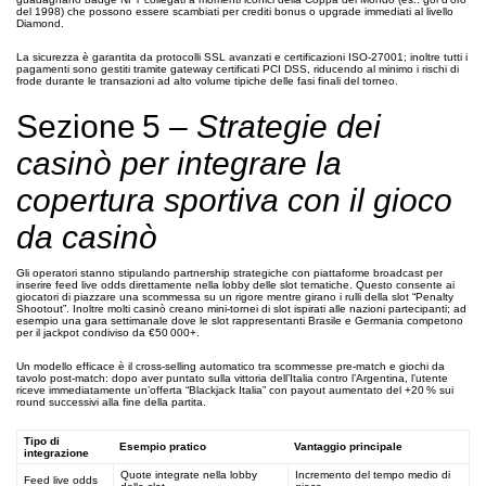
del 1998) che possono essere scambiati per crediti bonus o upgrade immediati al livello
Diamond.
La sicurezza è garantita da protocolli SSL avanzati e certificazioni ISO‑27001; inoltre tutti i
pagamenti sono gestiti tramite gateway certificati PCI DSS, riducendo al minimo i rischi di
frode durante le transazioni ad alto volume tipiche delle fasi finali del torneo.
Sezione 5 –
Strategie dei
casinò per integrare la
copertura sportiva con il gioco
da casinò
Gli operatori stanno stipulando partnership strategiche con piattaforme broadcast per
inserire feed live odds direttamente nella lobby delle slot tematiche. Questo consente ai
giocatori di piazzare una scommessa su un rigore mentre girano i rulli della slot “Penalty
Shootout”. Inoltre molti casinò creano mini‑tornei di slot ispirati alle nazioni partecipanti; ad
esempio una gara settimanale dove le slot rappresentanti Brasile e Germania competono
per il jackpot condiviso da €50 000+.
Un modello efficace è il cross‑selling automatico tra scommesse pre‑match e giochi da
tavolo post‑match: dopo aver puntato sulla vittoria dell’Italia contro l’Argentina, l’utente
riceve immediatamente un’offerta “Blackjack Italia” con payout aumentato del +20 % sui
round successivi alla fine della partita.
Tipo di
Esempio pratico
Vantaggio principale
integrazione
Quote integrate nella lobby
Incremento del tempo medio di
Feed live odds