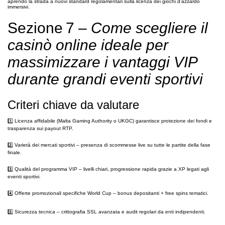
aprendo la strada a nuovi standard regolamentari sulla licenza dei giochi d’azzardo
immersivi.
Sezione 7 –
Come scegliere il
casinò online ideale per
massimizzare i vantaggi VIP
durante grandi eventi sportivi
Criteri chiave da valutare
1️⃣ Licenza affidabile (Malta Gaming Authority o UKGC) garantisce protezione dei fondi e
trasparenza sui payout RTP.
2️⃣ Varietà dei mercati sportivi – presenza di scommesse live su tutte le partite della fase
finale.
3️⃣ Qualità del programma VIP – livelli chiari, progressione rapida grazie a XP legati agli
eventi sportivi.
4️⃣ Offerte promozionali specifiche World Cup – bonus depositanti + free spins tematici.
5️⃣ Sicurezza tecnica – crittografia SSL avanzata e audit regolari da enti indipendenti.