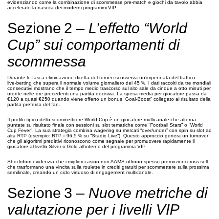
evidenziando come la combinazione di scommesse pre‑match e giochi da tavolo abbia
accelerato la nascita dei moderni programmi VIP.
Sezione 2 –
L’effetto “World
Cup” sui comportamenti di
scommessa
Durante le fasi a eliminazione diretta del torneo si osserva un’impennata del traffico
live‑betting che supera il normale volume giornaliero del 45 %. I dati raccolti da tre mondiali
consecutivi mostrano che il tempo medio trascorso sul sito sale da cinque a otto minuti per
utente nelle ore precedenti una partita decisiva. La spesa media per giocatore passa da
€120 a quasi €250 quando viene offerto un bonus “Goal‑Boost” collegato al risultato della
partita preferita del fan.
Il profilo tipico dello scommettitore World Cup è un giocatore multicanale che alterna
puntate su risultato finale con sessioni su slot tematiche come “Football Stars” o “World
Cup Fever”. La sua strategia combina wagering su mercati “over/under” con spin su slot ad
alta RTP (esempio: RTP = 96,5 % su “Stadio Live”). Questo approccio genera un turnover
che gli algoritmi predittivi riconoscono come segnale per promuovere rapidamente il
giocatore al livello Silver o Gold all’interno del programma VIP.
Shockdom evidenzia che i migliori casino non AAMS offrono spesso promozioni cross‑sell
che trasformano una vincita sulla roulette in crediti gratuiti per scommettere sulla prossima
semifinale, creando un ciclo virtuoso di engagement multicanale.
Sezione 3 –
Nuove metriche di
valutazione per i livelli VIP