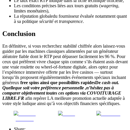
Le taux exact R‌TP indiqué dans la fiche technique officielle,
Les conditions précises liées aux tours gratuits (
wagering
,
limites monétaires),
La réputation globaledu fournisseur évaluée notamment quant
à sa politique
sécurité
et
transparence
.
Conclusion
En définitive, si vous recherchez stabilité chiffrée alors laissez-vous
guider par les machines classiques alimentées par un générateur
aléatoire fiable dont le RTP peut dépasser facilement les 96 %. Pour
ceux qui préfèrent vivre chaque spin comme s’ils étaient assis devant
une vraie roulette ou wheel-of-fortune digitale, alors optez pour
l’expérience immersive offerte par les live casinos — surtout
lorsqu’ils proposent régulièrementdes événements spéciaux incluant
généreux
free spins ainsi que possibilités rapidesDe
cash out
​.
Quelleque soit votre préférence personnelle ,n’hésitez pas à
comparer objetivement toutes ces options via
COVOITURAGE
LIBRE.FR
afin repérer LA meilleure promotion actuelle adaptée à
votre style ludique ainsi qu’à vos objectifs financiers spécifiques.
Share on
Tweet
Follow us
Facebook
Share: