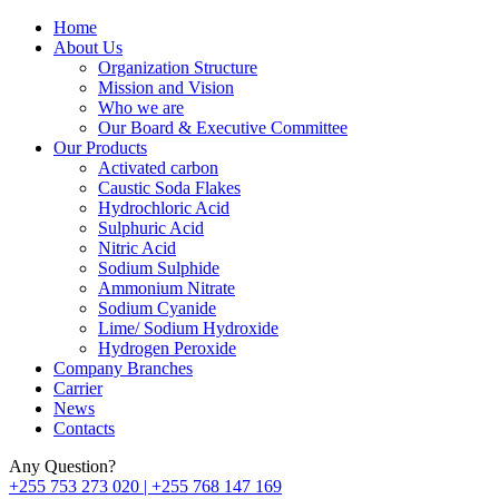
Home
About Us
Organization Structure
Mission and Vision
Who we are
Our Board & Executive Committee
Our Products
Activated carbon
Caustic Soda Flakes
Hydrochloric Acid
Sulphuric Acid
Nitric Acid
Sodium Sulphide
Ammonium Nitrate
Sodium Cyanide
Lime/ Sodium Hydroxide
Hydrogen Peroxide
Company Branches
Carrier
News
Contacts
Any Question?
+255 753 273 020 | +255 768 147 169