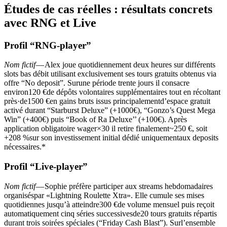
Études de cas réelles : résultats concrets
avec RNG et Live
Profil “RNG‑player”
Nom fictif
— Alex joue quotidiennement deux heures sur différents
slots bas débit utilisant exclusivement ses tours gratuits obtenus via
offre “No deposit”. Surune période trente jours il consacre
environ120 €de dépôts volontaires supplémentaires tout en récoltant
près·de1500 €en gains bruts issus principalementd’espace gratuit
activé durant “Starburst Deluxe” (+1000€), “Gonzo’s Quest Mega
Win” (+400€) puis “Book of Ra Deluxe’’ (+100€). Après
application obligatoire wager×30 il retire finalement~250 €, soit
+208 %sur son investissement initial dédié uniquementaux deposits
nécessaires.*
Profil “Live‑player”
Nom fictif
— Sophie préfère participer aux streams hebdomadaires
organiséspar «Lightning Roulette Xtra». Elle cumule ses mises
quotidiennes jusqu’à atteindre300 €de volume mensuel puis reçoit
automatiquement cinq séries successivesde20 tours gratuits répartis
durant trois soirées spéciales (“Friday Cash Blast”). Surl’ensemble