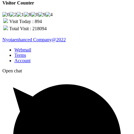
Visitor Counter
Visit Today : 894
Total Visit : 218094
Nyotaenhanced Company@2022
Webmail
Terms
Account
Open chat