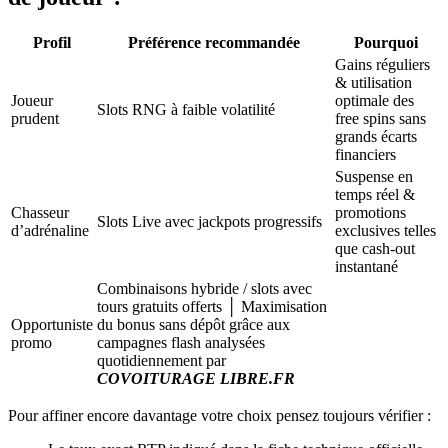
Profil
Préférence recommandée
Pourquoi
Gains réguliers
& utilisation
Joueur
optimale des
Slots RNG à faible volatilité
prudent
free spins sans
grands écarts
financiers
Suspense en
temps réel &
Chasseur
promotions
Slots Live avec jackpots progressifs
d’adrénaline
exclusives telles
que cash‑out
instantané
Combinaisons hybride / slots avec
tours gratuits offerts │ Maximisation
Opportuniste
du bonus sans dépôt grâce aux
promo
campagnes flash analysées
quotidiennement par
COVOITURAGE LIBRE.FR
Pour affiner encore davantage votre choix pensez toujours vérifier :