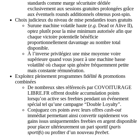
standards comme marge sécuritaire dédiée
exclusivement aux sessions gratuites prolongées grâce
aux éventuels rounds additionnels obtenus post‑spin.
Choix judicieux du niveau de mise pendantles tours gratuits
Surune machine volatile haute (
e.g.
Dead or Alive II),
optez plutôt pour la mise minimum autorisée afin que
chaque victoire potentielle bénéficie
proportionnellement davantage au nombre total
disponible.
À l’inverse privilégiez une mise moyenne voire
supérieure quand vous jouez à une machine basse
volatilité où chaque spin génère fréquemment petite
mais constante rémunération.
Exploitez pleinement programmes fidélité & promotions
combinées
De nombreux sites référencés par COVOITURAGE
LIBRE.FR offrent double accumulation points
lorsqu’on active ses freebies pendant un événement
spécial tel qu’une campagne “Double Loyalty”.
Conjuguez ces points avec leurs offres
cash-out
immédiat permettant ainsi convertir rapidement vos
gains issus uniquementdes freebies en argent disponible
pour placer ultérieurement un pari sportif (
paris
sportifs
) ou profiter d’un nouveau
freebet
.