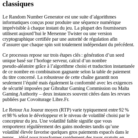
classiques
Le Random Number Generator est une suite d’algorithmes
informatiques conçus pour produire une séquence numérique
imprévisible à chaque instant du jeu. La plupart des fournisseurs
utilisent aujourd’hui le Mersenne Twister ou une version
cryptographique certifiée par une autorité de régulation afin
d’assurer que chaque spin soit totalement indépendant du précédent.
Ce processus repose sur trois étapes clés : génération d’un seed
unique basé sur l’horloge serveur, calcul d’un nombre
pseudo‑aléatoire grâce à l’algorithme choisi et traduction instantanée
de ce nombre en combinaison gagnante selon la table de paiement
du titre concerné. La robustesse de cette chaîne garantit non
seulement l’équité mais également la conformité avec les exigences
de sécurité imposées par Gibraltar Gaming Commission ou Malta
Gaming Authority – deux instances souvent citées dans les revues
publiées par Covoiturage Libre.Fr.
Le Retour Au Joueur moyen (RTP) varie typiquement entre 92 %
et 98 % selon le développeur et le niveau de volatilité choisi par le
concepteur du jeu. Une volatilité faible signifie que vous
remporterez régulièrement des gains modestes tandis qu’une
volatilité élevée favorise quelques gros paiements espacés dans le
temps – idéal pour transformer rapidement des tours gratuits en