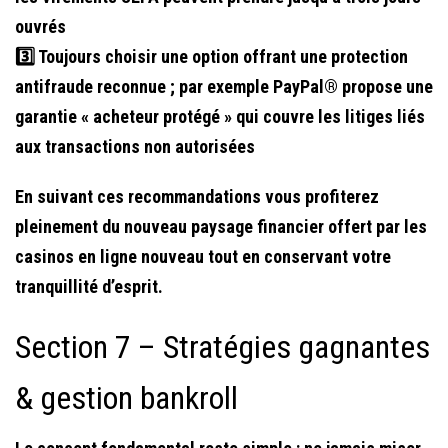
ouvrés
3️⃣ Toujours choisir une option offrant une protection
antifraude reconnue ; par exemple PayPal® propose une
garantie « acheteur protégé » qui couvre les litiges liés
aux transactions non autorisées
En suivant ces recommandations vous profiterez
pleinement du nouveau paysage financier offert par les
casinos en ligne nouveau tout en conservant votre
tranquillité d’esprit.
Section 7 – Stratégies gagnantes
& gestion bankroll