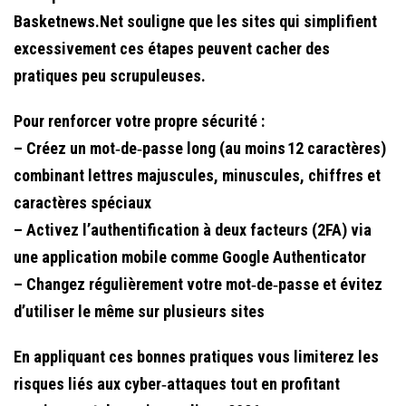
Basketnews.Net souligne que les sites qui simplifient
excessivement ces étapes peuvent cacher des
pratiques peu scrupuleuses.
Pour renforcer votre propre sécurité :
– Créez un mot‑de‑passe long (au moins 12 caractères)
combinant lettres majuscules, minuscules, chiffres et
caractères spéciaux
– Activez l’authentification à deux facteurs (2FA) via
une application mobile comme Google Authenticator
– Changez régulièrement votre mot‑de‑passe et évitez
d’utiliser le même sur plusieurs sites
En appliquant ces bonnes pratiques vous limiterez les
risques liés aux cyber‑attaques tout en profitant