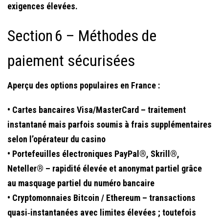
exigences élevées.
Section 6 – Méthodes de
paiement sécurisées
Aperçu des options populaires en France :
• Cartes bancaires Visa/MasterCard – traitement
instantané mais parfois soumis à frais supplémentaires
selon l’opérateur du casino
• Portefeuilles électroniques PayPal®, Skrill®,
Neteller® – rapidité élevée et anonymat partiel grâce
au masquage partiel du numéro bancaire
• Cryptomonnaies Bitcoin / Ethereum – transactions
quasi‑instantanées avec limites élevées ; toutefois