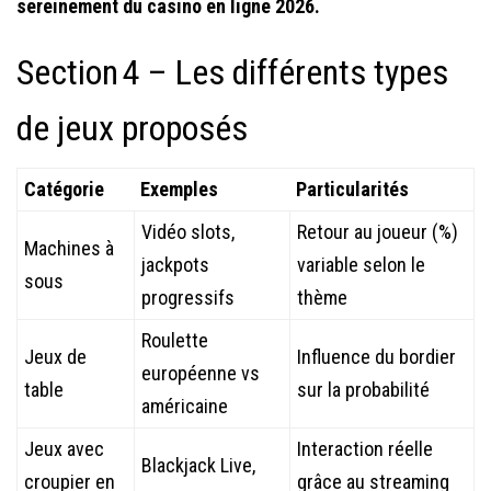
sereinement du casino en ligne 2026.
Section 4 – Les différents types
de jeux proposés
Catégorie
Exemples
Particularités
Vidéo slots,
Retour au joueur (%)
Machines à
jackpots
variable selon le
sous
progressifs
thème
Roulette
Jeux de
Influence du bordier
européenne vs
table
sur la probabilité
américaine
Jeux avec
Interaction réelle
Blackjack Live,
croupier en
grâce au streaming