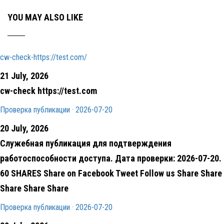
YOU MAY ALSO LIKE
cw-check-https://test.com/
21 July, 2026
cw-check https://test.com
Проверка публикации · 2026-07-20
20 July, 2026
Служебная публикация для подтверждения
работоспособности доступа. Дата проверки: 2026-07-20.
60 SHARES Share on Facebook Tweet Follow us Share Share
Share Share Share
Проверка публикации · 2026-07-20