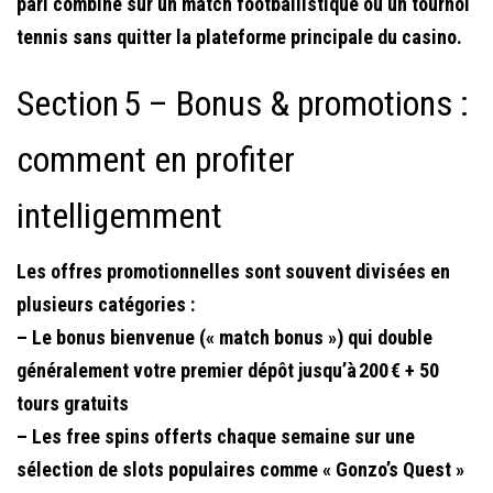
pari combiné sur un match footballistique ou un tournoi
tennis sans quitter la plateforme principale du casino.
Section 5 – Bonus & promotions :
comment en profiter
intelligemment
Les offres promotionnelles sont souvent divisées en
plusieurs catégories :
– Le bonus bienvenue (« match bonus ») qui double
généralement votre premier dépôt jusqu’à 200 € + 50
tours gratuits
– Les free spins offerts chaque semaine sur une
sélection de slots populaires comme « Gonzo’s Quest »