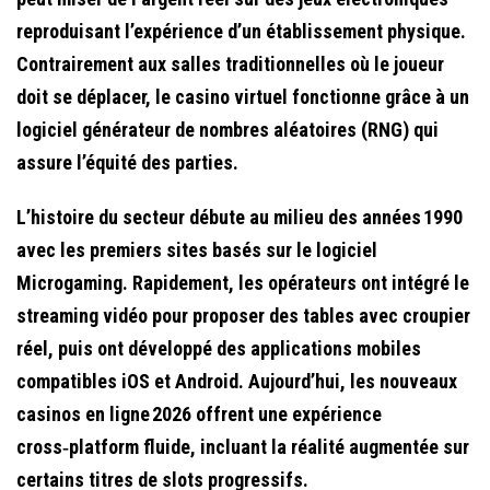
reproduisant l’expérience d’un établissement physique.
Contrairement aux salles traditionnelles où le joueur
doit se déplacer, le casino virtuel fonctionne grâce à un
logiciel générateur de nombres aléatoires (RNG) qui
assure l’équité des parties.
L’histoire du secteur débute au milieu des années 1990
avec les premiers sites basés sur le logiciel
Microgaming. Rapidement, les opérateurs ont intégré le
streaming vidéo pour proposer des tables avec croupier
réel, puis ont développé des applications mobiles
compatibles iOS et Android. Aujourd’hui, les nouveaux
casinos en ligne 2026 offrent une expérience
cross‑platform fluide, incluant la réalité augmentée sur
certains titres de slots progressifs.