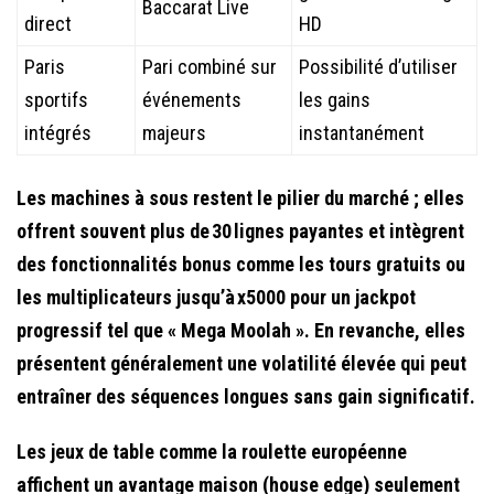
Baccarat Live
direct
HD
Paris
Pari combiné sur
Possibilité d’utiliser
sportifs
événements
les gains
intégrés
majeurs
instantanément
Les machines à sous restent le pilier du marché ; elles
offrent souvent plus de 30 lignes payantes et intègrent
des fonctionnalités bonus comme les tours gratuits ou
les multiplicateurs jusqu’à x5000 pour un jackpot
progressif tel que « Mega Moolah ». En revanche, elles
présentent généralement une volatilité élevée qui peut
entraîner des séquences longues sans gain significatif.
Les jeux de table comme la roulette européenne
affichent un avantage maison (house edge) seulement