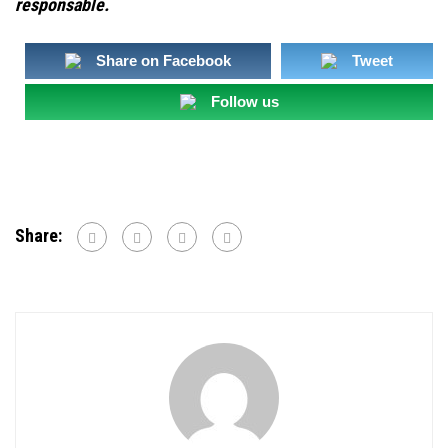
responsable.
Share on Facebook
Tweet
Follow us
Share: