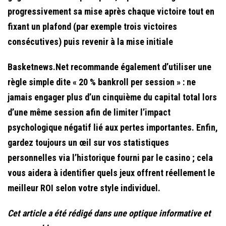
progressivement sa mise après chaque victoire tout en
fixant un plafond (par exemple trois victoires
consécutives) puis revenir à la mise initiale
Basketnews.Net recommande également d’utiliser une
règle simple dite « 20 % bankroll per session » : ne
jamais engager plus d’un cinquième du capital total lors
d’une même session afin de limiter l’impact
psychologique négatif lié aux pertes importantes. Enfin,
gardez toujours un œil sur vos statistiques
personnelles via l’historique fourni par le casino ; cela
vous aidera à identifier quels jeux offrent réellement le
meilleur ROI selon votre style individuel.
Cet article a été rédigé dans une optique informative et