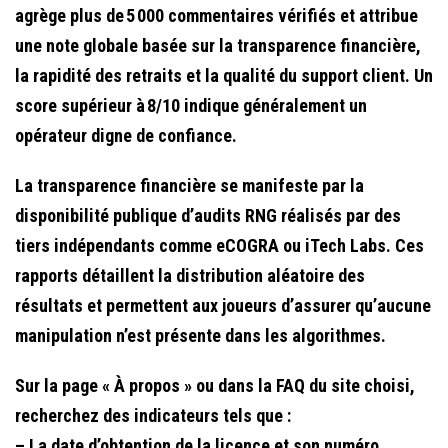
agrège plus de 5 000 commentaires vérifiés et attribue
une note globale basée sur la transparence financière,
la rapidité des retraits et la qualité du support client. Un
score supérieur à 8/10 indique généralement un
opérateur digne de confiance.
La transparence financière se manifeste par la
disponibilité publique d’audits RNG réalisés par des
tiers indépendants comme eCOGRA ou iTech Labs. Ces
rapports détaillent la distribution aléatoire des
résultats et permettent aux joueurs d’assurer qu’aucune
manipulation n’est présente dans les algorithmes.
Sur la page « À propos » ou dans la FAQ du site choisi,
recherchez des indicateurs tels que :
– La date d’obtention de la licence et son numéro