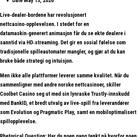
Date
May 13, 2026
Live‑dealer‑bordene har revolusjonert
nettcasino‑opplevelsen. I stedet for en
datamaskin‑generert animasjon får du se ekte dealere i
sanntid via HD‑streaming. Det gir en sosial følelse som
tradisjonelle spilleautomater mangler, og gjør at du kan
bruke både strategi og intuisjon.
Men ikke alle plattformer leverer samme kvalitet. Når du
sammenligner med andre norske nettcasinoer, skiller
Coolbet Casino seg ut med sin lynraske Trustly‑innskudd
med BankID, et bredt utvalg av live‑spill fra leverandører
som Evolution og Pragmatic Play, samt en mobiloptimalisert
spillopplevelse.
Rhetorical Question: Har du noen gang tenkt på hvorfor noen