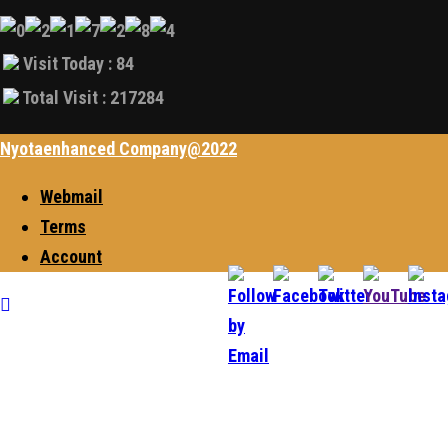
Visit Today : 84
Total Visit : 217284
Nyotaenhanced Company@2022
Webmail
Terms
Account