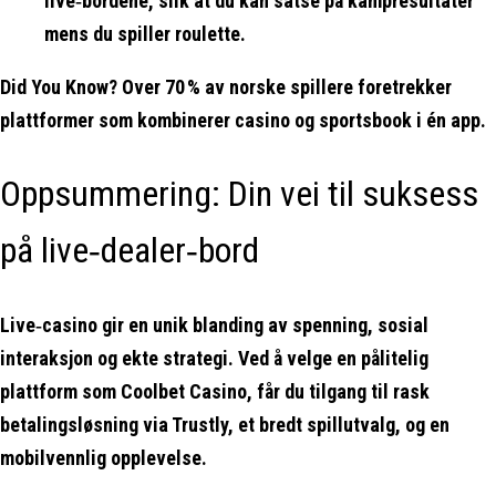
live‑bordene, slik at du kan satse på kampresultater
mens du spiller roulette.
Did You Know?
Over 70 % av norske spillere foretrekker
plattformer som kombinerer casino og sportsbook i én app.
Oppsummering: Din vei til suksess
på live‑dealer‑bord
Live‑casino gir en unik blanding av spenning, sosial
interaksjon og ekte strategi. Ved å velge en pålitelig
plattform som Coolbet Casino, får du tilgang til rask
betalingsløsning via Trustly, et bredt spillutvalg, og en
mobilvennlig opplevelse.