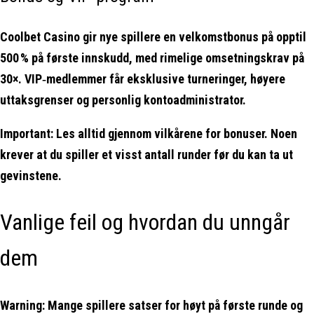
Coolbet Casino gir nye spillere en velkomstbonus på opptil
500 % på første innskudd, med rimelige omsetningskrav på
30×. VIP‑medlemmer får eksklusive turneringer, høyere
uttaksgrenser og personlig kontoadministrator.
Important:
Les alltid gjennom vilkårene for bonuser. Noen
krever at du spiller et visst antall runder før du kan ta ut
gevinstene.
Vanlige feil og hvordan du unngår
dem
Warning:
Mange spillere satser for høyt på første runde og