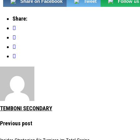
Share on Facebook
Tweet
Follow us
Share:
TEMBONI SECONDARY
Previous post